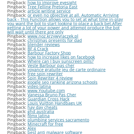
Pingback:
how to improve eyesight
Pingback:
Tree Felling Pretoria East
Pingback:
article writing service
Pingback:
or even no objective at all. Automatic Arriving
back - This Function allows you to set at what time in-play
you want the bot to start looking to place a back bet.After
getting a lot of your power and attempt produce the bot
will wait until there are only
Pingback:
www.noz.krzywyraczek.pl
Pingback:
christmas presents for dad
Pingback:
blender reviews
Pingback:
BF 4 Crack
Pingback:
Barbour Factory Shop
Pingback:
how to increase likes on facebook
Pingback:
Where can I buy sunscreen pills?
Pingback:
Veste Barbour pas cher
Pingback:
voyance gratuite jeu de carte ordinaire
Pingback:
free spin rewriter
Pingback:
Spin Rewriter 4 review
Pingback:
google seo ranking arizona schools
Pingback:
video latina
Pingback:
www.Youtube.com
Pingback:
Vanessa Bruno Pas Cher
Pingback:
Guardian Cross Hack
Pingback:
Louis Vuitton Handbags UK
Pingback:
hay day cheats
Pingback:
ghd australia
Pingback:
filmx latina
Pingback:
plumbing services sacramento
Pingback:
Minecraft for free
Pingback:
Alex
Pingback:
best anti malware software