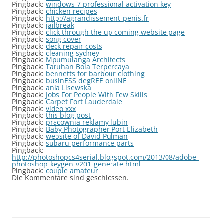
Pingback:
windows 7 professional activation key
Pingback:
chicken recipes
Pingback:
http://agrandissement-penis.fr
Pingback:
jailbreak
Pingback:
click through the up coming website page
Pingback:
song cover
Pingback:
deck repair costs
Pingback:
cleaning sydney
Pingback:
Mpumulanga Architects
Pingback:
Taruhan Bola Terpercaya
Pingback:
bennetts for barbour clothing
Pingback:
businESS degREE onlINE
Pingback:
ania Lisewska
Pingback:
Jobs For People With Few Skills
Pingback:
Carpet Fort Lauderdale
Pingback:
video xxx
Pingback:
this blog post
Pingback:
pracownia reklamy lubin
Pingback:
Baby Photographer Port Elizabeth
Pingback:
website of David Pulman
Pingback:
subaru performance parts
Pingback:
http://photoshopcs4serial.blogspot.com/2013/08/adobe-
photoshop-keygen-v201-generate.html
Pingback:
couple amateur
Die Kommentare sind geschlossen.