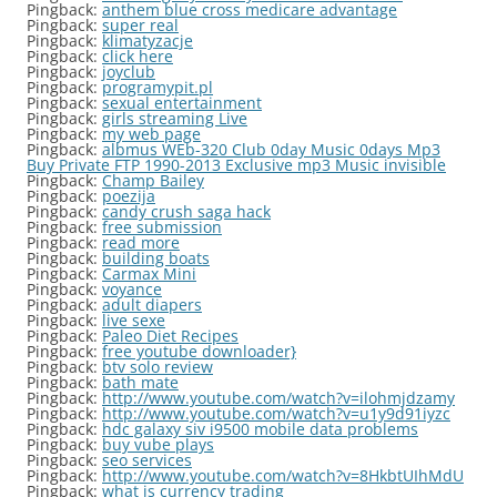
Pingback:
anthem blue cross medicare advantage
Pingback:
super real
Pingback:
klimatyzacje
Pingback:
click here
Pingback:
joyclub
Pingback:
programypit.pl
Pingback:
sexual entertainment
Pingback:
girls streaming Live
Pingback:
my web page
Pingback:
albmus WEb-320 Club 0day Music 0days Mp3
Buy Private FTP 1990-2013 Exclusive mp3 Music invisible
Pingback:
Champ Bailey
Pingback:
poezija
Pingback:
candy crush saga hack
Pingback:
free submission
Pingback:
read more
Pingback:
building boats
Pingback:
Carmax Mini
Pingback:
voyance
Pingback:
adult diapers
Pingback:
live sexe
Pingback:
Paleo Diet Recipes
Pingback:
free youtube downloader}
Pingback:
btv solo review
Pingback:
bath mate
Pingback:
http://www.youtube.com/watch?v=ilohmjdzamy
Pingback:
http://www.youtube.com/watch?v=u1y9d91iyzc
Pingback:
hdc galaxy siv i9500 mobile data problems
Pingback:
buy vube plays
Pingback:
seo services
Pingback:
http://www.youtube.com/watch?v=8HkbtUIhMdU
Pingback:
what is currency trading