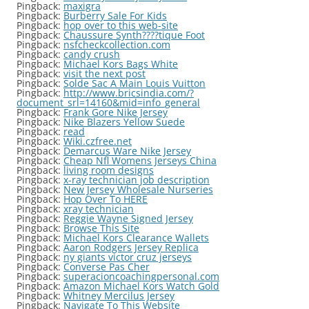
Pingback:
maxigra
Pingback:
Burberry Sale For Kids
Pingback:
hop over to this web-site
Pingback:
Chaussure Synth????tique Foot
Pingback:
nsfcheckcollection.com
Pingback:
candy crush
Pingback:
Michael Kors Bags White
Pingback:
visit the next post
Pingback:
Solde Sac A Main Louis Vuitton
Pingback:
http://www.bricsindia.com/?
document_srl=14160&mid=info_general
Pingback:
Frank Gore Nike Jersey
Pingback:
Nike Blazers Yellow Suede
Pingback:
read
Pingback:
Wiki.czfree.net
Pingback:
Demarcus Ware Nike Jersey
Pingback:
Cheap Nfl Womens Jerseys China
Pingback:
living room designs
Pingback:
x-ray technician job description
Pingback:
New Jersey Wholesale Nurseries
Pingback:
Hop Over To HERE
Pingback:
xray technician
Pingback:
Reggie Wayne Signed Jersey
Pingback:
Browse This Site
Pingback:
Michael Kors Clearance Wallets
Pingback:
Aaron Rodgers Jersey Replica
Pingback:
ny giants victor cruz jerseys
Pingback:
Converse Pas Cher
Pingback:
superacioncoachingpersonal.com
Pingback:
Amazon Michael Kors Watch Gold
Pingback:
Whitney Mercilus Jersey
Pingback:
Navigate To This Website