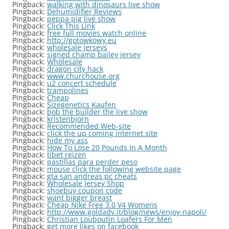
Pingback:
walking with dinosaurs live show
Pingback:
Dehumidifier Reviews
Pingback:
peppa pig live show
Pingback:
Click This Link
Pingback:
free full movies watch online
Pingback:
http://gotowkowy.eu
Pingback:
wholesale jerseys
Pingback:
signed champ bailey jersey
Pingback:
Wholesale
Pingback:
dragon city hack
Pingback:
www.churchouse.org
Pingback:
u2 concert schedule
Pingback:
trampolines
Pingback:
Cheap
Pingback:
Sizegenetics Kaufen
Pingback:
bob the builder the live show
Pingback:
kristenbjorn
Pingback:
Recommended Web-site
Pingback:
click the up coming internet site
Pingback:
hide my ass
Pingback:
How To Lose 20 Pounds In A Month
Pingback:
tibet reizen
Pingback:
pastillas para perder peso
Pingback:
mouse click the following website page
Pingback:
gta san andreas pc cheats
Pingback:
Wholesale Jersey Shop
Pingback:
shoebuy coupon code
Pingback:
want bigger breast
Pingback:
Cheap Nike Free 3.0 V4 Womens
Pingback:
http://www.goldadv.it/blog/news/enjoy-napoli/
Pingback:
Christian Louboutin Loafers For Men
Pingback:
get more likes on facebook