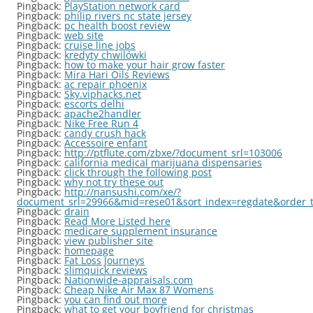
Pingback:
PlayStation network card
Pingback:
philip rivers nc state jersey
Pingback:
pc health boost review
Pingback:
web site
Pingback:
cruise line jobs
Pingback:
kredyty chwilówki
Pingback:
how to make your hair grow faster
Pingback:
Mira Hari Oils Reviews
Pingback:
ac repair phoenix
Pingback:
Sky.viphacks.net
Pingback:
escorts delhi
Pingback:
apache2handler
Pingback:
Nike Free Run 4
Pingback:
candy crush hack
Pingback:
Accessoire enfant
Pingback:
http://ptflute.com/zbxe/?document_srl=103006
Pingback:
california medical marijuana dispensaries
Pingback:
click through the following post
Pingback:
why not try these out
Pingback:
http://nansushi.com/xe/?
document_srl=29966&mid=rese01&sort_index=regdate&order_
Pingback:
drain
Pingback:
Read More Listed here
Pingback:
medicare supplement insurance
Pingback:
view publisher site
Pingback:
homepage
Pingback:
Fat Loss Journeys
Pingback:
slimquick reviews
Pingback:
Nationwide-appraisals.com
Pingback:
Cheap Nike Air Max 87 Womens
Pingback:
you can find out more
Pingback:
what to get your boyfriend for christmas