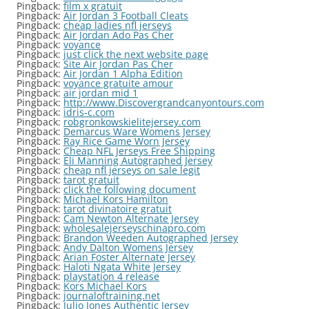
Pingback:
film x gratuit
Pingback:
Air Jordan 3 Football Cleats
Pingback:
cheap ladies nfl jerseys
Pingback:
Air Jordan Ado Pas Cher
Pingback:
voyance
Pingback:
just click the next website page
Pingback:
Site Air Jordan Pas Cher
Pingback:
Air Jordan 1 Alpha Edition
Pingback:
voyance gratuite amour
Pingback:
air jordan mid 1
Pingback:
http://www.Discovergrandcanyontours.com
Pingback:
idris-c.com
Pingback:
robgronkowskielitejersey.com
Pingback:
Demarcus Ware Womens Jersey
Pingback:
Ray Rice Game Worn Jersey
Pingback:
Cheap NFL Jerseys Free Shipping
Pingback:
Eli Manning Autographed Jersey
Pingback:
cheap nfl jerseys on sale legit
Pingback:
tarot gratuit
Pingback:
click the following document
Pingback:
Michael Kors Hamilton
Pingback:
tarot divinatoire gratuit
Pingback:
Cam Newton Alternate Jersey
Pingback:
wholesalejerseyschinapro.com
Pingback:
Brandon Weeden Autographed Jersey
Pingback:
Andy Dalton Womens Jersey
Pingback:
Arian Foster Alternate Jersey
Pingback:
Haloti Ngata White Jersey
Pingback:
playstation 4 release
Pingback:
Kors Michael Kors
Pingback:
journaloftraining.net
Pingback:
Julio Jones Authentic Jersey