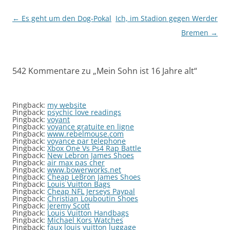
Beitragsnavigation
←
Es geht um den Dog-Pokal
Ich, im Stadion gegen Werder
Bremen
→
542 Kommentare zu „
Mein Sohn ist 16 Jahre alt
“
Pingback:
my website
Pingback:
psychic love readings
Pingback:
voyant
Pingback:
voyance gratuite en ligne
Pingback:
www.rebelmouse.com
Pingback:
voyance par telephone
Pingback:
Xbox One Vs Ps4 Rap Battle
Pingback:
New Lebron James Shoes
Pingback:
air max pas cher
Pingback:
www.bowerworks.net
Pingback:
Cheap LeBron James Shoes
Pingback:
Louis Vuitton Bags
Pingback:
Cheap NFL Jerseys Paypal
Pingback:
Christian Louboutin Shoes
Pingback:
Jeremy Scott
Pingback:
Louis Vuitton Handbags
Pingback:
Michael Kors Watches
Pingback:
faux louis vuitton luggage