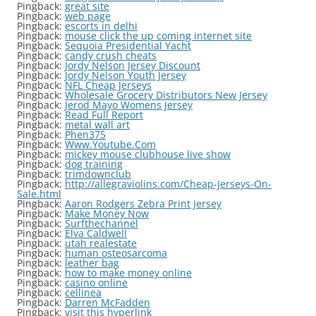
Pingback:
great site
Pingback:
web page
Pingback:
escorts in delhi
Pingback:
mouse click the up coming internet site
Pingback:
Sequoia Presidential Yacht
Pingback:
candy crush cheats
Pingback:
Jordy Nelson Jersey Discount
Pingback:
Jordy Nelson Youth Jersey
Pingback:
NFL Cheap Jerseys
Pingback:
Wholesale Grocery Distributors New Jersey
Pingback:
Jerod Mayo Womens Jersey
Pingback:
Read Full Report
Pingback:
metal wall art
Pingback:
Phen375
Pingback:
Www.Youtube.Com
Pingback:
mickey mouse clubhouse live show
Pingback:
dog training
Pingback:
trimdownclub
Pingback:
http://allegraviolins.com/Cheap-Jerseys-On-
Sale.html
Pingback:
Aaron Rodgers Zebra Print Jersey
Pingback:
Make Money Now
Pingback:
Surfthechannel
Pingback:
Elva Caldwell
Pingback:
utah realestate
Pingback:
human osteosarcoma
Pingback:
leather bag
Pingback:
how to make money online
Pingback:
casino online
Pingback:
cellinea
Pingback:
Darren McFadden
Pingback:
visit this hyperlink