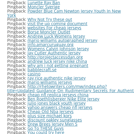
Pingback:
Lunette Ray Ban
Pingback:
Moncler Sverige
Pingback:
Powder Blue Cam Newton Jersey Youth In New
York
Pingback:
Why Not Try these out
Pingback:
visit the up coming document
Pingback:
websites For cheap jerseys
Pingback:
Borse Moncler Outlet
Pingback:
Andrew Luck Womens Jersey
Pingback:
mario williams autographed jersey
Pingback:
info.amarcuruguay.org
Pingback:
Womens Calvin Johnson Jersey
Pingback:
Jay Cutler Authentic Jersey
Pingback:
http://projectaccessdan.org
Pingback:
andrew luck jersey nike china
Pingback:
why am i not getting pregnant
Pingback:
babblecraft.se
Pingback:
casino
Pingback:
ray rice authentic nike jersey
Pingback:
mario williams jerseys
Pingback:
http://rhetowriters.com/mw/index.php?
title=Updated_Guidance_On_Rudimentary_Secrets_For_Authenti
Pingback:
cheap nfl replica jerseys china
Pingback:
Ben Roethlisberger Nike Elite Jersey
Pingback:
julio jones black youth jersey
Pingback:
yahoo answers cheap nfl jerseys
Pingback:
Cheap Old Nba Jerseys
Pingback:
plus size michael kors
Pingback:
discount oakley sunglasses
Pingback:
Drew Brees Jersey Men S
Pingback:
Go To THESE Guys
Pingback:
You could try here