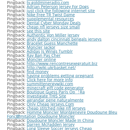
Pingback:
tv.goldmineradio.com
Pingback:
Adrian Peterson Jersey For Dogs
Pingback:
just click the following internet site
Pingback:
Nike Free TR Twist Dame
Pingback:
supplemental resources
Pingback:
Dental Cyber Monday Deals
Pingback:
cheap nfl jerseys size small
Pingback:
see this site
Pingback:
Authentic Von Miller Jersey
Pingback:
andy dalton cincinnati bengals jerseys
Pingback:
Bracelet Guess Manchette
Pingback:
Moncler Jackor
Pingback:
Adidas Js Wings Tumblr
Pingback:
Ray Ban Pas Cher
Pingback:
Moncler online
Pingback:
http://www.rencontresexegratuit.biz
Pingback:
http://wiki.ukrbasket.net/
Pingback:
find money
Pingback:
having problems getting pregnant
Pingback:
Click here for more info
Pingback:
summittenergywiki.com
Pingback:
minecraft gift code generator
Pingback:
Boutique Guess Paris Op¨¦Ra
Pingback:
Investigate THIS Site
Pingback:
agrandar pene naturalmente
Pingback:
Only Cheap Jerseys.Com
Pingback:
cheap stitched nike nfl jerseys
Pingback:
Homme Moncler Montgenevre Doudoune Bleu
Fonc軉mitation Doudoune Moncler
Pingback:
Doudoune Moncler Made In China
Pingback:
Darren McFadden Jersey
Pingback:
Long Sleeve Soccer Jerseys Cheap