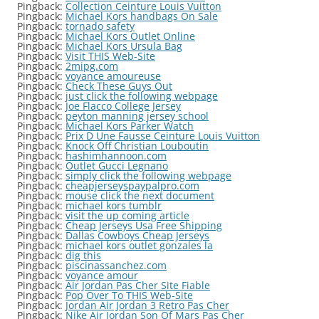
Pingback:
Collection Ceinture Louis Vuitton
Pingback:
Michael Kors handbags On Sale
Pingback:
tornado safety
Pingback:
Michael Kors Outlet Online
Pingback:
Michael Kors Ursula Bag
Pingback:
Visit THIS Web-Site
Pingback:
2mipg.com
Pingback:
voyance amoureuse
Pingback:
Check These Guys Out
Pingback:
just click the following webpage
Pingback:
Joe Flacco College Jersey
Pingback:
peyton manning jersey school
Pingback:
Michael Kors Parker Watch
Pingback:
Prix D Une Fausse Ceinture Louis Vuitton
Pingback:
Knock Off Christian Louboutin
Pingback:
hashimhannoon.com
Pingback:
Outlet Gucci Legnano
Pingback:
simply click the following webpage
Pingback:
cheapjerseyspaypalpro.com
Pingback:
mouse click the next document
Pingback:
michael kors tumblr
Pingback:
visit the up coming article
Pingback:
Cheap Jerseys Usa Free Shipping
Pingback:
Dallas Cowboys Cheap Jerseys
Pingback:
michael kors outlet gonzales la
Pingback:
dig this
Pingback:
piscinassanchez.com
Pingback:
voyance amour
Pingback:
Air Jordan Pas Cher Site Fiable
Pingback:
Pop Over To THIS Web-Site
Pingback:
Jordan Air Jordan 3 Retro Pas Cher
Pingback:
Nike Air Jordan Son Of Mars Pas Cher