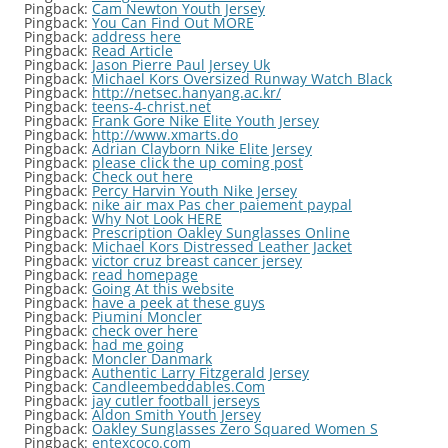
Pingback:
Cam Newton Youth Jersey
Pingback:
You Can Find Out MORE
Pingback:
address here
Pingback:
Read Article
Pingback:
Jason Pierre Paul Jersey Uk
Pingback:
Michael Kors Oversized Runway Watch Black
Pingback:
http://netsec.hanyang.ac.kr/
Pingback:
teens-4-christ.net
Pingback:
Frank Gore Nike Elite Youth Jersey
Pingback:
http://www.xmarts.do
Pingback:
Adrian Clayborn Nike Elite Jersey
Pingback:
please click the up coming post
Pingback:
Check out here
Pingback:
Percy Harvin Youth Nike Jersey
Pingback:
nike air max Pas cher paiement paypal
Pingback:
Why Not Look HERE
Pingback:
Prescription Oakley Sunglasses Online
Pingback:
Michael Kors Distressed Leather Jacket
Pingback:
victor cruz breast cancer jersey
Pingback:
read homepage
Pingback:
Going At this website
Pingback:
have a peek at these guys
Pingback:
Piumini Moncler
Pingback:
check over here
Pingback:
had me going
Pingback:
Moncler Danmark
Pingback:
Authentic Larry Fitzgerald Jersey
Pingback:
Candleembeddables.Com
Pingback:
jay cutler football jerseys
Pingback:
Aldon Smith Youth Jersey
Pingback:
Oakley Sunglasses Zero Squared Women S
Pingback:
entexcoco.com