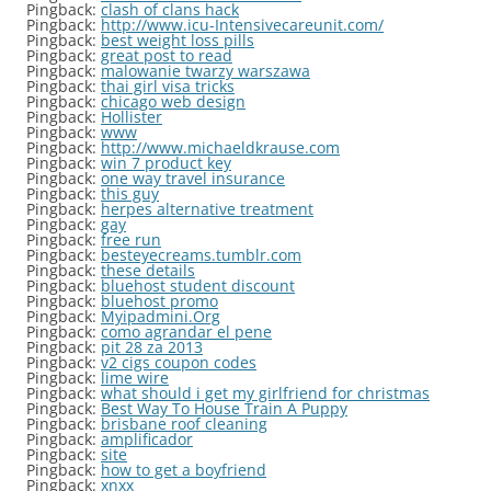
Pingback:
clash of clans hack
Pingback:
http://www.icu-Intensivecareunit.com/
Pingback:
best weight loss pills
Pingback:
great post to read
Pingback:
malowanie twarzy warszawa
Pingback:
thai girl visa tricks
Pingback:
chicago web design
Pingback:
Hollister
Pingback:
www
Pingback:
http://www.michaeldkrause.com
Pingback:
win 7 product key
Pingback:
one way travel insurance
Pingback:
this guy
Pingback:
herpes alternative treatment
Pingback:
gay
Pingback:
free run
Pingback:
besteyecreams.tumblr.com
Pingback:
these details
Pingback:
bluehost student discount
Pingback:
bluehost promo
Pingback:
Myipadmini.Org
Pingback:
como agrandar el pene
Pingback:
pit 28 za 2013
Pingback:
v2 cigs coupon codes
Pingback:
lime wire
Pingback:
what should i get my girlfriend for christmas
Pingback:
Best Way To House Train A Puppy
Pingback:
brisbane roof cleaning
Pingback:
amplificador
Pingback:
site
Pingback:
how to get a boyfriend
Pingback:
xnxx