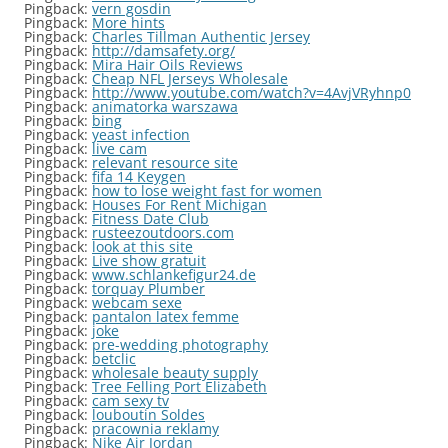
Pingback:
vern gosdin
Pingback:
More hints
Pingback:
Charles Tillman Authentic Jersey
Pingback:
http://damsafety.org/
Pingback:
Mira Hair Oils Reviews
Pingback:
Cheap NFL Jerseys Wholesale
Pingback:
http://www.youtube.com/watch?v=4AvjVRyhnp0
Pingback:
animatorka warszawa
Pingback:
bing
Pingback:
yeast infection
Pingback:
live cam
Pingback:
relevant resource site
Pingback:
fifa 14 Keygen
Pingback:
how to lose weight fast for women
Pingback:
Houses For Rent Michigan
Pingback:
Fitness Date Club
Pingback:
rusteezoutdoors.com
Pingback:
look at this site
Pingback:
Live show gratuit
Pingback:
www.schlankefigur24.de
Pingback:
torquay Plumber
Pingback:
webcam sexe
Pingback:
pantalon latex femme
Pingback:
joke
Pingback:
pre-wedding photography
Pingback:
betclic
Pingback:
wholesale beauty supply
Pingback:
Tree Felling Port Elizabeth
Pingback:
cam sexy tv
Pingback:
louboutin Soldes
Pingback:
pracownia reklamy
Pingback:
Nike Air Jordan