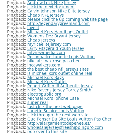
Pingback:
Andrew Luck Nike Jersey
Pingback:
click the next document
Pingback:
Calvin Johnson Nike Elite Jersey
Pingback:
Cheap NFL Jerseys
Pingback:
please click the up coming website page
Pingback:
http://legendarygreenland.com
Pingback:
love it
Pingback:
Michael Kors Handbags Outlet
Pingback:
Womens Dez Bryant Jersey
Pingback:
Cheap Jerseys
Pingback:
rayriceelitejersey.com
Pingback:
Larry Fitzgerald Youth Jersey
Pingback:
mtvnewmedia.com
Pingback:
Reconnaitre Lunette Louis Vuitton
Pingback:
nike air max rose pas cher
Pingback:
incawalkers.com
Pingback:
the best cheap nfl jerseys sites
Pingback:
is michael kors outlet online real
Pingback:
Michael Kors Bags
Pingback:
Michael Kors Outlet
Pingback:
Robert Griffin III Authentic Jersey
Pingback:
Nike Ravens Jersey Torrey Smith
Pingback:
electropublic.org
Pingback:
Michael Kors Iphone Case
Pingback:
super real
Pingback:
just click the next web page
Pingback:
Lunette Solaire Louis Vuitton
Pingback:
click through the next web site
Pingback:
Que Penser Du Site Louis Vuitton Pas Cher
Pingback:
http://alargamientodepenee.es/
Pingback:
wholesalejerseysfreeshippingpro.com
Pingback:
pop over to this site