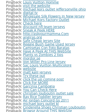
Pingback:
Louis Vuitton Homme
Pingback:
visit the website
Pingback:
michael kors outlet jeffersonville ohio
Pingback:
digital tv
Pingback:
Wholesale Silk Flowers In New Jersey
Pingback:
Michael Kors Factory Outlet
Pingback:
Check here
Pingback:
discount nfl team jerseys
Pingback:
Sneak A Peek HERE
Pingback:
http://askyourmamma.Com
Pingback:
angiras.org
Pingback:
Safe Cheap Jersey Site
Pingback:
Reggie Bush Game Used Jersey
Pingback:
Camisetas Con Foto Baratas
Pingback:
Have A Peek At THIS WebSite
Pingback:
Plants vs Zombies 2 tips
Pingback:
mordor.se
Pingback:
Von Miller Pro Line Jersey
Pingback:
Sac Louis Vuitton Multicolore
Pingback:
website
Pingback:
matt kalil jerseys
Pingback:
Try these out
Pingback:
click the up coming post
Pingback:
Click For MORE
Pingback:
Garcinia Cambogia
Pingback:
You Can Check Here
Pingback:
christian louboutin outlet sale
Pingback:
Ray Rice Toddler Jersey
Pingback:
Air Jordan Concord Gs 2011
Pingback:
michael kors outlet kl
Pingback:
Cinderella Shoes Christian Louboutin
Pingback:
Browse Around THIS WebSite