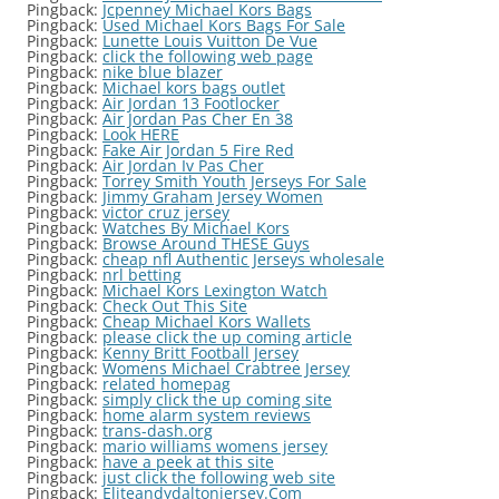
Pingback:
Jcpenney Michael Kors Bags
Pingback:
Used Michael Kors Bags For Sale
Pingback:
Lunette Louis Vuitton De Vue
Pingback:
click the following web page
Pingback:
nike blue blazer
Pingback:
Michael kors bags outlet
Pingback:
Air Jordan 13 Footlocker
Pingback:
Air Jordan Pas Cher En 38
Pingback:
Look HERE
Pingback:
Fake Air Jordan 5 Fire Red
Pingback:
Air Jordan Iv Pas Cher
Pingback:
Torrey Smith Youth Jerseys For Sale
Pingback:
Jimmy Graham Jersey Women
Pingback:
victor cruz jersey
Pingback:
Watches By Michael Kors
Pingback:
Browse Around THESE Guys
Pingback:
cheap nfl Authentic Jerseys wholesale
Pingback:
nrl betting
Pingback:
Michael Kors Lexington Watch
Pingback:
Check Out This Site
Pingback:
Cheap Michael Kors Wallets
Pingback:
please click the up coming article
Pingback:
Kenny Britt Football Jersey
Pingback:
Womens Michael Crabtree Jersey
Pingback:
related homepag
Pingback:
simply click the up coming site
Pingback:
home alarm system reviews
Pingback:
trans-dash.org
Pingback:
mario williams womens jersey
Pingback:
have a peek at this site
Pingback:
just click the following web site
Pingback:
Eliteandydaltonjersey.Com