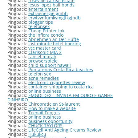
Pingback:
roseville ca real estate
Pingback:
jesus lopez bail bonds
Pingback:
entertainment
Pingback:
extraenergie gmbh
Pingback:
erwtvynfumkymgjfkgjndb
Pingback:
blogger tips
Pingback:
telefonsex
Pingback:
Cheap Printer Ink
Pingback:
the inflora condo
Pingback:
Abnehmen an Der Hüfte
Pingback:
last minute hotel booking
Pingback:
vcc master card
Pingback:
Clarisonic MIA 2
Pingback:
ransel murah
Pingback:
browserspiele
Pingback:
child support hawaii
Pingback:
Puntarenas Costa Rica beaches
Pingback:
telefon sex
Pingback:
acne remedies
Pingback:
electronic cigarettes review
Pingback:
container shipping to costa rica
Pingback:
online business
Pingback:
EMGOLDEX - INVISTA EM OURO E GANHE
DINHEIRO
Pingback:
Chiropraticien St-laurent
Pingback:
How to make a website
Pingback:
Toenail Fungus
Pingback:
online business
Pingback:
business opportunity
Pingback:
CHUCK TAYLORS
Pingback:
LifeCell Anti Ageing Creams Review
Pingback:
Hukukcu