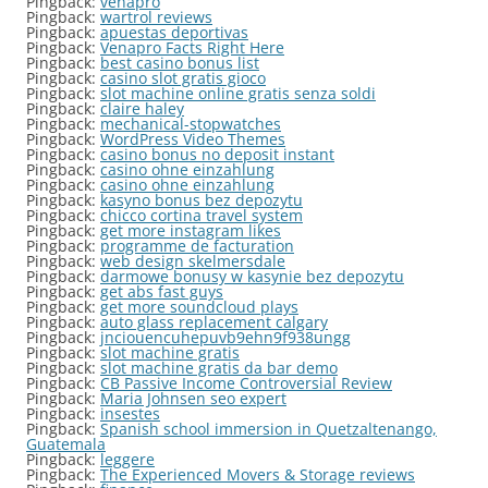
Pingback:
venapro
Pingback:
wartrol reviews
Pingback:
apuestas deportivas
Pingback:
Venapro Facts Right Here
Pingback:
best casino bonus list
Pingback:
casino slot gratis gioco
Pingback:
slot machine online gratis senza soldi
Pingback:
claire haley
Pingback:
mechanical-stopwatches
Pingback:
WordPress Video Themes
Pingback:
casino bonus no deposit instant
Pingback:
casino ohne einzahlung
Pingback:
casino ohne einzahlung
Pingback:
kasyno bonus bez depozytu
Pingback:
chicco cortina travel system
Pingback:
get more instagram likes
Pingback:
programme de facturation
Pingback:
web design skelmersdale
Pingback:
darmowe bonusy w kasynie bez depozytu
Pingback:
get abs fast guys
Pingback:
get more soundcloud plays
Pingback:
auto glass replacement calgary
Pingback:
jnciouencuhepuvb9ehn9f938ungg
Pingback:
slot machine gratis
Pingback:
slot machine gratis da bar demo
Pingback:
CB Passive Income Controversial Review
Pingback:
Maria Johnsen seo expert
Pingback:
insestes
Pingback:
Spanish school immersion in Quetzaltenango,
Guatemala
Pingback:
leggere
Pingback:
The Experienced Movers & Storage reviews