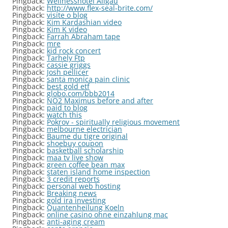
Pingback:
Wellnesshotel Allgäu
Pingback:
http://www.flex-seal-brite.com/
Pingback:
visite o blog
Pingback:
Kim Kardashian video
Pingback:
Kim K video
Pingback:
Farrah Abraham tape
Pingback:
mre
Pingback:
kid rock concert
Pingback:
Tarhely Ftp
Pingback:
cassie griggs
Pingback:
Josh pellicer
Pingback:
santa monica pain clinic
Pingback:
best gold etf
Pingback:
globo.com/bbb2014
Pingback:
NO2 Maximus before and after
Pingback:
paid to blog
Pingback:
watch this
Pingback:
Pokrov - spiritually religious movement
Pingback:
melbourne electrician
Pingback:
Baume du tigre original
Pingback:
shoebuy coupon
Pingback:
basketball scholarship
Pingback:
maa tv live show
Pingback:
green coffee bean max
Pingback:
staten island home inspection
Pingback:
3 credit reports
Pingback:
personal web hosting
Pingback:
Breaking news
Pingback:
gold ira investing
Pingback:
Quantenheilung Koeln
Pingback:
online casino ohne einzahlung mac
Pingback:
anti-aging cream