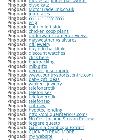
Pingback:
moviestarplanet passwords
Pingback:
elyse katz
Pingback:
MotorTradeLink.co.uk
Pingback:
john fares
Pingback:
???? ??? ????? ?????
Pingback:
ecig
Pingback:
pain in left side
Pingback:
chicken coop plans
Pingback:
underwater camera reviews
Pingback:
mayweather vs alvarez
Pingback:
nfl jewelry
Pingback:
buy edu backlinks
Pingback:
discount watches
Pingback:
click here
Pingback:
backpacking
Pingback:
mlb gifts
Pingback:
perder peso rapido
Pingback:
www.countrysportscentre.com
Pingback:
baby gift ideas
Pingback:
yankees jewelry
Pingback:
telefonerotik
Pingback:
telefon sex
Pingback:
telefonerotik
Pingback:
telefonsex
Pingback:
out now
Pingback:
hypotec lending
Pingback:
http://obliqueinteriors.com/
Pingback:
No Cost Income Stream Review
Pingback:
leggere questo
Pingback:
Garcinia Cambogia Extract
Pingback:
CLICK TO READ MORE
Pingback:
my website