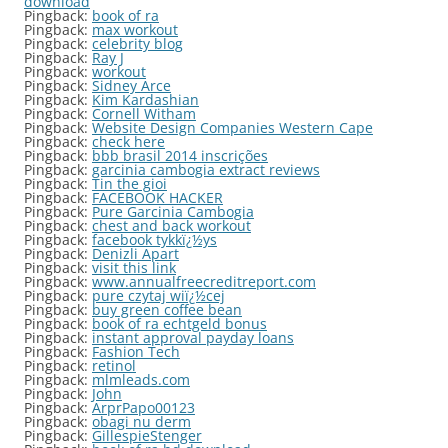
download
Pingback:
book of ra
Pingback:
max workout
Pingback:
celebrity blog
Pingback:
Ray J
Pingback:
workout
Pingback:
Sidney Arce
Pingback:
Kim Kardashian
Pingback:
Cornell Witham
Pingback:
Website Design Companies Western Cape
Pingback:
check here
Pingback:
bbb brasil 2014 inscrições
Pingback:
garcinia cambogia extract reviews
Pingback:
Tin the gioi
Pingback:
FACEBOOK HACKER
Pingback:
Pure Garcinia Cambogia
Pingback:
chest and back workout
Pingback:
facebook tykkï¿½ys
Pingback:
Denizli Apart
Pingback:
visit this link
Pingback:
www.annualfreecreditreport.com
Pingback:
pure czytaj wiï¿½cej
Pingback:
buy green coffee bean
Pingback:
book of ra echtgeld bonus
Pingback:
instant approval payday loans
Pingback:
Fashion Tech
Pingback:
retinol
Pingback:
mlmleads.com
Pingback:
John
Pingback:
ArprPapo00123
Pingback:
obagi nu derm
Pingback:
GillespieStenger