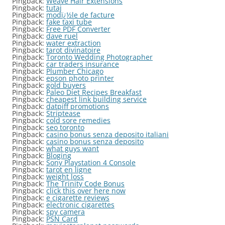
Pingback:
Weave Hair Extensions
Pingback:
tutaj
Pingback:
modï¿½le de facture
Pingback:
fake taxi tube
Pingback:
Free PDF Converter
Pingback:
dave ruel
Pingback:
water extraction
Pingback:
tarot divinatoire
Pingback:
Toronto Wedding Photographer
Pingback:
car traders insurance
Pingback:
Plumber Chicago
Pingback:
epson photo printer
Pingback:
gold buyers
Pingback:
Paleo Diet Recipes Breakfast
Pingback:
cheapest link building service
Pingback:
datpiff promotions
Pingback:
Striptease
Pingback:
cold sore remedies
Pingback:
seo toronto
Pingback:
casino bonus senza deposito italiani
Pingback:
casino bonus senza deposito
Pingback:
what guys want
Pingback:
Bloging
Pingback:
Sony Playstation 4 Console
Pingback:
tarot en ligne
Pingback:
weight loss
Pingback:
The Trinity Code Bonus
Pingback:
click this over here now
Pingback:
e cigarette reviews
Pingback:
electronic cigarettes
Pingback:
spy camera
Pingback:
PSN Card