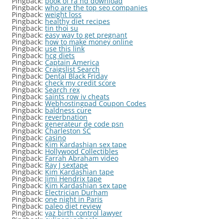
Pingback:
book of ra hd download
Pingback:
who are the top seo companies
Pingback:
weight loss
Pingback:
healthy diet recipes
Pingback:
tin thoi su
Pingback:
easy way to get pregnant
Pingback:
how to make money online
Pingback:
use this link
Pingback:
hcg diets
Pingback:
Captain America
Pingback:
Craigslist Search
Pingback:
Dental Black Friday
Pingback:
check my credit score
Pingback:
Search rex
Pingback:
saints row iv cheats
Pingback:
Webhostingpad Coupon Codes
Pingback:
baldness cure
Pingback:
reverbnation
Pingback:
generateur de code psn
Pingback:
Charleston SC
Pingback:
casino
Pingback:
Kim Kardashian sex tape
Pingback:
Hollywood Collectibles
Pingback:
Farrah Abraham video
Pingback:
Ray J sextape
Pingback:
Kim Kardashian tape
Pingback:
Jimi Hendrix tape
Pingback:
Kim Kardashian sex tape
Pingback:
Electrician Durham
Pingback:
one night in Paris
Pingback:
paleo diet review
Pingback:
yaz birth control lawyer