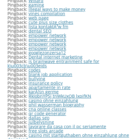
Pingback:
Willard
Pingback:
gaming
Pingback:
illegal ways to make money
Pingback:
vines compilation
Pingback:
web page
Pingback:
cute plus size clothes
Pingback:
lista kontaktÃ³w fm
Pingback:
dental SEO
Pingback:
empower network
Pingback:
empower network
Pingback:
empower network
Pingback:
empower network
Pingback:
googlezonzersa12
Pingback:
Dental internet marketing
Pingback:
is brainwave entrainment safe for
k\u003cb\u003eids
Pingback:
codes
Pingback:
blank job application
Pingback:
bullying
Pingback:
insurance policy
Pingback:
apartamente in rate
Pingback:
karÃ½n germe
Pingback:
RkIobnYPSj tnWkUxOB lxpifKN
Pingback:
casino ohne einzahlung
Pingback:
phil wasserman biography
Pingback:
cna online classes
Pingback:
qr code generator
Pingback:
dallas seo
Pingback:
julbelysning
Pingback:
lavorare da casa con il pc seriamente
Pingback:
free slots arcade
Pingback:
casino mit startguthaben ohne einzahlung ohne