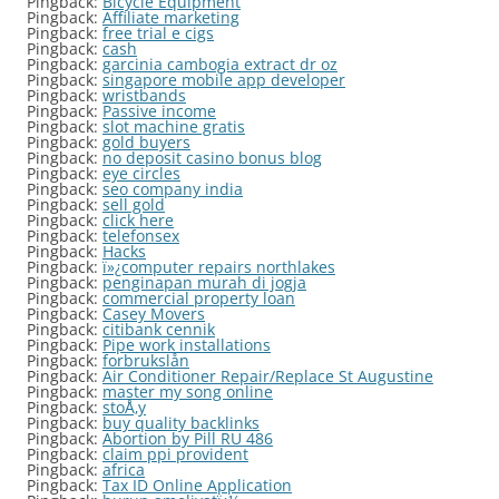
Pingback:
Bicycle Equipment
Pingback:
Affiliate marketing
Pingback:
free trial e cigs
Pingback:
cash
Pingback:
garcinia cambogia extract dr oz
Pingback:
singapore mobile app developer
Pingback:
wristbands
Pingback:
Passive income
Pingback:
slot machine gratis
Pingback:
gold buyers
Pingback:
no deposit casino bonus blog
Pingback:
eye circles
Pingback:
seo company india
Pingback:
sell gold
Pingback:
click here
Pingback:
telefonsex
Pingback:
Hacks
Pingback:
ï»¿computer repairs northlakes
Pingback:
penginapan murah di jogja
Pingback:
commercial property loan
Pingback:
Casey Movers
Pingback:
citibank cennik
Pingback:
Pipe work installations
Pingback:
forbrukslån
Pingback:
Air Conditioner Repair/Replace St Augustine
Pingback:
master my song online
Pingback:
stoÅ‚y
Pingback:
buy quality backlinks
Pingback:
Abortion by Pill RU 486
Pingback:
claim ppi provident
Pingback:
africa
Pingback:
Tax ID Online Application