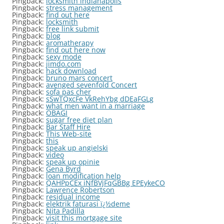
Pingback:
locksmith indianapolis
Pingback:
stress management
Pingback:
find out here
Pingback:
locksmith
Pingback:
free link submit
Pingback:
blog
Pingback:
aromatherapy
Pingback:
find out here now
Pingback:
sexy mode
Pingback:
jimdo.com
Pingback:
hack download
Pingback:
bruno mars concert
Pingback:
avenged sevenfold Concert
Pingback:
sofa pas cher
Pingback:
sSwTQxcFe VkRehYbg dDEaFGLg
Pingback:
what men want in a marriage
Pingback:
OBAGI
Pingback:
sugar free diet plan
Pingback:
Bar Staff Hire
Pingback:
This Web-site
Pingback:
this
Pingback:
speak up angielski
Pingback:
video
Pingback:
speak up opinie
Pingback:
Gena Byrd
Pingback:
loan modification help
Pingback:
QAHPpCEx iNfBVjFqGBBg EPEykeCO
Pingback:
Lawrence Robertson
Pingback:
residual income
Pingback:
elektrik faturasi ï¿½deme
Pingback:
Nita Padilla
Pingback:
visit this mortgage site