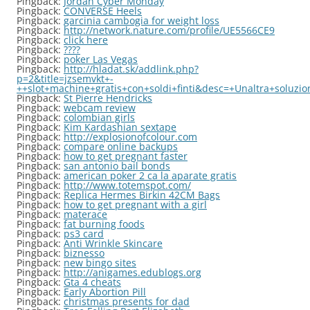
Pingback:
Jordan Cyber Monday
Pingback:
CONVERSE Heels
Pingback:
garcinia cambogia for weight loss
Pingback:
http://network.nature.com/profile/UE5566CE9
Pingback:
click here
Pingback:
????
Pingback:
poker Las Vegas
Pingback:
http://hladat.sk/addlink.php?
p=2&title=jzsemvkt+-
++slot+machine+gratis+con+soldi+finti&desc=+Unaltra+soluz
Pingback:
St Pierre Hendricks
Pingback:
webcam review
Pingback:
colombian girls
Pingback:
Kim Kardashian sextape
Pingback:
http://explosionofcolour.com
Pingback:
compare online backups
Pingback:
how to get pregnant faster
Pingback:
san antonio bail bonds
Pingback:
american poker 2 ca la aparate gratis
Pingback:
http://www.totemspot.com/
Pingback:
Replica Hermes Birkin 42CM Bags
Pingback:
how to get pregnant with a girl
Pingback:
materace
Pingback:
fat burning foods
Pingback:
ps3 card
Pingback:
Anti Wrinkle Skincare
Pingback:
biznesso
Pingback:
new bingo sites
Pingback:
http://anigames.edublogs.org
Pingback:
Gta 4 cheats
Pingback:
Early Abortion Pill
Pingback:
christmas presents for dad