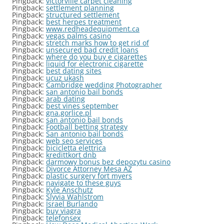
Pingback:
victorville carpet cleaning
Pingback:
settlement planning
Pingback:
structured settlement
Pingback:
best herpes treatment
Pingback:
www.redheadequipment.ca
Pingback:
vegas palms casino
Pingback:
stretch marks how to get rid of
Pingback:
unsecured bad credit loans
Pingback:
where do you buy e cigarettes
Pingback:
liquid for electronic cigarette
Pingback:
best dating sites
Pingback:
ucuz ukash
Pingback:
Cambridge wedding Photographer
Pingback:
san antonio bail bonds
Pingback:
arab dating
Pingback:
best vines september
Pingback:
gna.gorlice.pl
Pingback:
san antonio bail bonds
Pingback:
Football betting strategy
Pingback:
San antonio bail bonds
Pingback:
web seo services
Pingback:
bicicletta elettrica
Pingback:
kredittkort dnb
Pingback:
darmowy bonus bez depozytu casino
Pingback:
Divorce Attorney Mesa AZ
Pingback:
plastic surgery fort myers
Pingback:
navigate to these guys
Pingback:
Kyle Anschutz
Pingback:
Slyvia Wahlstrom
Pingback:
Israel Burlando
Pingback:
buy viagra
Pingback:
telefonsex