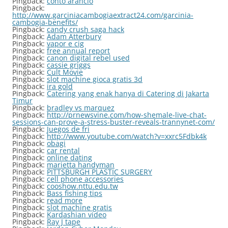
Pingback:
conto arancio
Pingback:
http://www.garciniacambogiaextract24.com/garcinia-
cambogia-benefits/
Pingback:
candy crush saga hack
Pingback:
Adam Atterbury
Pingback:
vapor e cig
Pingback:
free annual report
Pingback:
canon digital rebel used
Pingback:
cassie griggs
Pingback:
Cult Movie
Pingback:
slot machine gioca gratis 3d
Pingback:
ira gold
Pingback:
Catering yang enak hanya di Catering di Jakarta
Timur
Pingback:
bradley vs marquez
Pingback:
http://prnewsvine.com/how-shemale-live-chat-
sessions-can-prove-a-stress-buster-reveals-trannynet-com/
Pingback:
Juegos de fri
Pingback:
http://www.youtube.com/watch?v=xxrc5Fdbk4k
Pingback:
obagi
Pingback:
car rental
Pingback:
online dating
Pingback:
marietta handyman
Pingback:
PITTSBURGH PLASTIC SURGERY
Pingback:
cell phone accessories
Pingback:
cooshow.nttu.edu.tw
Pingback:
Bass fishing tips
Pingback:
read more
Pingback:
slot machine gratis
Pingback:
Kardashian video
Pingback:
Ray J tape