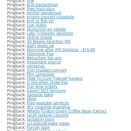
Pingback:
link
Pingback:
Kim Kardashian
Pingback:
free hulu plus
Pingback:
Jenifer Vanderpol
Pingback:
prince concert schedule
Pingback:
krill or fish oil
Pingback:
Live Video
Pingback:
aluminios en toledo
Pingback:
Late Trimester Abortion
Pingback:
online movie
Pingback:
20 Weeks Abortion Pill
Pingback:
daily deals uk
Pingback:
Morning after Pill Daytona - $15.00
Pingback:
Slimming Tea
Pingback:
Besuchen Sie uns
Pingback:
important source
Pingback:
ventanas
Pingback:
iron maiden concert
Pingback:
film composer
Pingback:
How To Cure Toenail Fungus
Pingback:
is the ellen show live
Pingback:
lion king tickets
Pingback:
Expert SEO Services
Pingback:
danonki fakty
Pingback:
Myla
Pingback:
free youtube services
Pingback:
dry cleaning shanghai
Pingback:
Where To Buy Green Coffee Bean Extract
Pingback:
janet jackson concert
Pingback:
lactation porn
Pingback:
scrapbook page ideas
Pingback:
Farrah tape