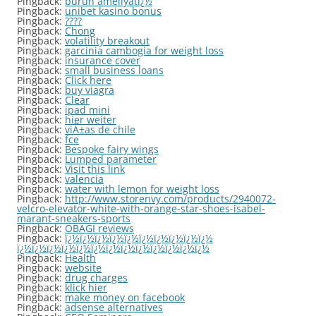
Pingback:
burun ameliyatï¿½
Pingback:
unibet kasino bonus
Pingback:
????
Pingback:
Chong
Pingback:
volatility breakout
Pingback:
garcinia cambogia for weight loss
Pingback:
insurance cover
Pingback:
small business loans
Pingback:
Click here
Pingback:
buy viagra
Pingback:
Clear
Pingback:
ipad mini
Pingback:
hier weiter
Pingback:
viÃ±as de chile
Pingback:
fce
Pingback:
Bespoke fairy wings
Pingback:
Lumped parameter
Pingback:
Visit this link
Pingback:
valencia
Pingback:
water with lemon for weight loss
Pingback:
http://www.storenvy.com/products/2940072-
velcro-elevator-white-with-orange-star-shoes-isabel-
marant-sneakers-sports
Pingback:
OBAGI reviews
Pingback:
ï¿½ï¿½ï¿½ï¿½ï¿½ï¿½ï¿½ï¿½ï¿½ï¿½
ï¿½ï¿½ï¿½ï¿½ï¿½ï¿½ï¿½ï¿½ï¿½ï¿½ï¿½ï¿½ï¿½
Pingback:
Health
Pingback:
website
Pingback:
drug charges
Pingback:
klick hier
Pingback:
make money on facebook
Pingback:
adsense alternatives