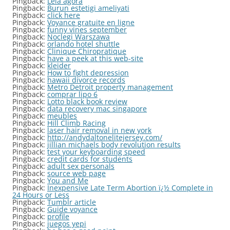
Pingback:
Leia agora
Pingback:
Burun estetigi ameliyati
Pingback:
click here
Pingback:
Voyance gratuite en ligne
Pingback:
funny vines september
Pingback:
Noclegi Warszawa
Pingback:
orlando hotel shuttle
Pingback:
Clinique Chiropratique
Pingback:
have a peek at this web-site
Pingback:
kleider
Pingback:
How to fight depression
Pingback:
hawaii divorce records
Pingback:
Metro Detroit property management
Pingback:
comprar lipo 6
Pingback:
Lotto black book review
Pingback:
data recovery mac singapore
Pingback:
meubles
Pingback:
Hill Climb Racing
Pingback:
laser hair removal in new york
Pingback:
http://andydaltonelitejersey.com/
Pingback:
jillian michaels body revolution results
Pingback:
test your keyboarding speed
Pingback:
credit cards for students
Pingback:
adult sex personals
Pingback:
source web page
Pingback:
You and Me
Pingback:
Inexpensive Late Term Abortion ï¿½ Complete in
24 Hours or Less
Pingback:
Tumblr article
Pingback:
Guide voyance
Pingback:
profile
Pingback:
juegos yepi