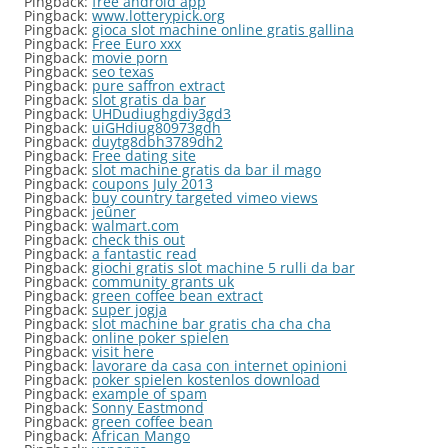
Pingback:
free android app
Pingback:
www.lotterypick.org
Pingback:
gioca slot machine online gratis gallina
Pingback:
Free Euro xxx
Pingback:
movie porn
Pingback:
seo texas
Pingback:
pure saffron extract
Pingback:
slot gratis da bar
Pingback:
UHDudiughgdiy3gd3
Pingback:
uiGHdiug80973gdh
Pingback:
duytg8dbh3789dh2
Pingback:
Free dating site
Pingback:
slot machine gratis da bar il mago
Pingback:
coupons July 2013
Pingback:
buy country targeted vimeo views
Pingback:
jeûner
Pingback:
walmart.com
Pingback:
check this out
Pingback:
a fantastic read
Pingback:
giochi gratis slot machine 5 rulli da bar
Pingback:
community grants uk
Pingback:
green coffee bean extract
Pingback:
super jogja
Pingback:
slot machine bar gratis cha cha cha
Pingback:
online poker spielen
Pingback:
visit here
Pingback:
lavorare da casa con internet opinioni
Pingback:
poker spielen kostenlos download
Pingback:
example of spam
Pingback:
Sonny Eastmond
Pingback:
green coffee bean
Pingback:
African Mango