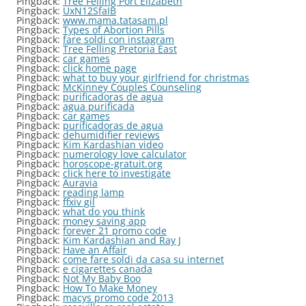
Pingback:
Tree Felling Port Elizabeth
Pingback:
UxN12SfaIB
Pingback:
www.mama.tatasam.pl
Pingback:
Types of Abortion Pills
Pingback:
fare soldi con instagram
Pingback:
Tree Felling Pretoria East
Pingback:
car games
Pingback:
click home page
Pingback:
what to buy your girlfriend for christmas
Pingback:
McKinney Couples Counseling
Pingback:
purificadoras de agua
Pingback:
agua purificada
Pingback:
car games
Pingback:
purificadoras de agua
Pingback:
dehumidifier reviews
Pingback:
Kim Kardashian video
Pingback:
numerology love calculator
Pingback:
horoscope-gratuit.org
Pingback:
click here to investigate
Pingback:
Auravia
Pingback:
reading lamp
Pingback:
ffxiv gil
Pingback:
what do you think
Pingback:
money saving app
Pingback:
forever 21 promo code
Pingback:
Kim Kardashian and Ray J
Pingback:
Have an Affair
Pingback:
come fare soldi da casa su internet
Pingback:
e cigarettes canada
Pingback:
Not My Baby Boo
Pingback:
How To Make Money
Pingback:
macys promo code 2013