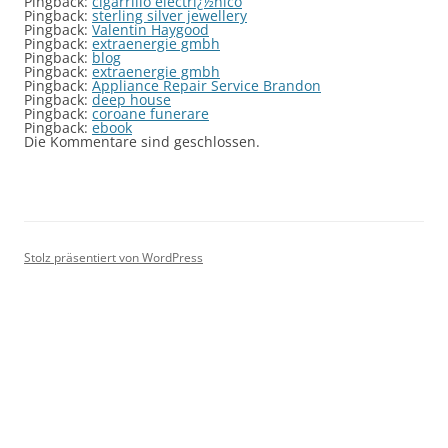
Pingback:
cigarrillo electrï¿½nico
Pingback:
sterling silver jewellery
Pingback:
Valentin Haygood
Pingback:
extraenergie gmbh
Pingback:
blog
Pingback:
extraenergie gmbh
Pingback:
Appliance Repair Service Brandon
Pingback:
deep house
Pingback:
coroane funerare
Pingback:
ebook
Die Kommentare sind geschlossen.
Stolz präsentiert von WordPress