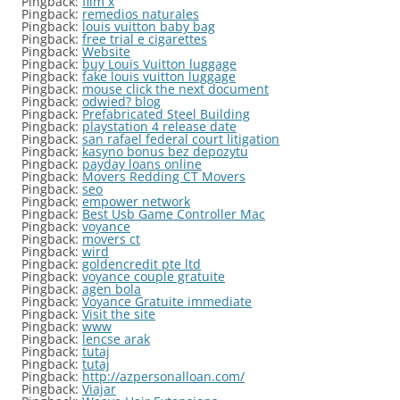
Pingback:
film x
Pingback:
remedios naturales
Pingback:
louis vuitton baby bag
Pingback:
free trial e cigarettes
Pingback:
Website
Pingback:
buy Louis Vuitton luggage
Pingback:
fake louis vuitton luggage
Pingback:
mouse click the next document
Pingback:
odwied? blog
Pingback:
Prefabricated Steel Building
Pingback:
playstation 4 release date
Pingback:
san rafael federal court litigation
Pingback:
kasyno bonus bez depozytu
Pingback:
payday loans online
Pingback:
Movers Redding CT Movers
Pingback:
seo
Pingback:
empower network
Pingback:
Best Usb Game Controller Mac
Pingback:
voyance
Pingback:
movers ct
Pingback:
wird
Pingback:
goldencredit pte ltd
Pingback:
voyance couple gratuite
Pingback:
agen bola
Pingback:
Voyance Gratuite immediate
Pingback:
Visit the site
Pingback:
www
Pingback:
lencse arak
Pingback:
tutaj
Pingback:
tutaj
Pingback:
http://azpersonalloan.com/
Pingback:
Viajar