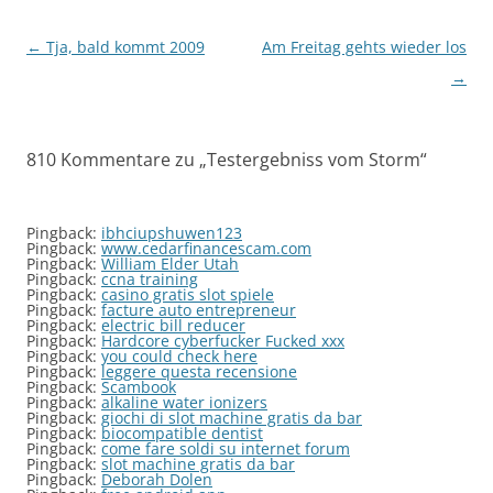
Beitragsnavigation
←
Tja, bald kommt 2009
Am Freitag gehts wieder los
→
810 Kommentare zu „
Testergebniss vom Storm
“
Pingback:
ibhciupshuwen123
Pingback:
www.cedarfinancescam.com
Pingback:
William Elder Utah
Pingback:
ccna training
Pingback:
casino gratis slot spiele
Pingback:
facture auto entrepreneur
Pingback:
electric bill reducer
Pingback:
Hardcore cyberfucker Fucked xxx
Pingback:
you could check here
Pingback:
leggere questa recensione
Pingback:
Scambook
Pingback:
alkaline water ionizers
Pingback:
giochi di slot machine gratis da bar
Pingback:
biocompatible dentist
Pingback:
come fare soldi su internet forum
Pingback:
slot machine gratis da bar
Pingback:
Deborah Dolen