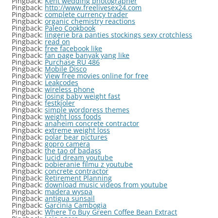
Pingback:
Kent wedding photographer
Pingback:
http://www.freelivesex24.com
Pingback:
complete currency trader
Pingback:
organic chemistry reactions
Pingback:
Paleo Cookbook
Pingback:
lingerie bra panties stockings sexy crotchless
Pingback:
read on
Pingback:
free facebook like
Pingback:
fan page banyak yang like
Pingback:
Purchase RU 486
Pingback:
Mobile Disco
Pingback:
View free movies online for free
Pingback:
Leakcodes
Pingback:
wireless phone
Pingback:
losing baby weight fast
Pingback:
festkjoler
Pingback:
simple wordpress themes
Pingback:
weight loss foods
Pingback:
anaheim concrete contractor
Pingback:
extreme weight loss
Pingback:
polar bear pictures
Pingback:
gopro camera
Pingback:
the tao of badass
Pingback:
lucid dream youtube
Pingback:
pobieranie filmu z youtube
Pingback:
concrete contractor
Pingback:
Retirement Planning
Pingback:
download music videos from youtube
Pingback:
madera wyspa
Pingback:
antigua sunsail
Pingback:
Garcinia Cambogia
Pingback:
Where To Buy Green Coffee Bean Extract