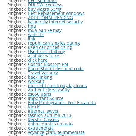
Pingback:
CEO Seminars
Pingback:
DUI DWI reckless
Pingback:
buy viagra 50mg
Pingback:
Best Replacement Windows
Pingback:
ADDITIONAL READING
Pingback:
kaspersky internet security
Pingback:
hpa
Pingback:
mua ban xe may
Pingback:
website
Pingback:
link
Pingback:
republican singles dating
Pingback:
used car prices rising
Pingback:
Used kids clothing
Pingback:
acai berry juice
Pingback:
click here
Pingback:
Cosmic Blossom PM
Pingback:
PhoneSheriff discount code
Pingback:
Travel Vacancy
Pingback:
back linking
Pingback:
workout
Pingback:
no credit check payday loans
Pingback:
AuthenticJerseysCity
Pingback:
xs650 parts
Pingback:
Important Source
Pingback:
Baby Photograhers Port Elizabeth
Pingback:
Kim K
Pingback:
internet lawyer
Pingback:
fashion autumn 2013
Pingback:
Kerstin Cassels
Pingback:
online quotes on auto
Pingback:
extraenergie
Pingback:
voyance gratuite immediate