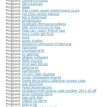
Pingback:
culinary schools
Pingback:
Skinceuticals
Pingback:
www
Pingback:
free credit report government score
Pingback:
yaz class action lawsuit
Pingback:
gta 5 download
Pingback:
phlebotomy
Pingback:
facebook lifeinsurance4you
Pingback:
bbb 2014 inscriï¿½ï¿½es
Pingback:
How can i learn french fast
Pingback:
pure czytaj wiï¿½cej
Pingback:
pure
Pingback:
asian singles
Pingback:
AmateurCommunity Erfahrung
Pingback:
hannover
Pingback:
shareworld78
Pingback:
pr-agentur
Pingback:
Mobile Software
Pingback:
delhi escorts
Pingback:
vinyl wall decals
Pingback:
gaming pc
Pingback:
Gulfstream
Pingback:
chronic liver disease
Pingback:
ocean renewable energy
Pingback:
home decorators collection promo code
Pingback:
one direction
Pingback:
Hotel Reservations
Pingback:
strawberrynet promo code october 2013 20 off
Pingback:
anon helmets 2014
Pingback:
low carb diet
Pingback:
OBAGI nu derm
Pingback:
best e cig