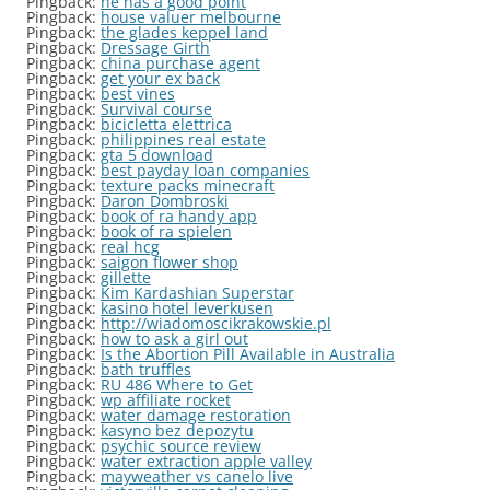
Pingback:
he has a good point
Pingback:
house valuer melbourne
Pingback:
the glades keppel land
Pingback:
Dressage Girth
Pingback:
china purchase agent
Pingback:
get your ex back
Pingback:
best vines
Pingback:
Survival course
Pingback:
bicicletta elettrica
Pingback:
philippines real estate
Pingback:
gta 5 download
Pingback:
best payday loan companies
Pingback:
texture packs minecraft
Pingback:
Daron Dombroski
Pingback:
book of ra handy app
Pingback:
book of ra spielen
Pingback:
real hcg
Pingback:
saigon flower shop
Pingback:
gillette
Pingback:
Kim Kardashian Superstar
Pingback:
kasino hotel leverkusen
Pingback:
http://wiadomoscikrakowskie.pl
Pingback:
how to ask a girl out
Pingback:
Is the Abortion Pill Available in Australia
Pingback:
bath truffles
Pingback:
RU 486 Where to Get
Pingback:
wp affiliate rocket
Pingback:
water damage restoration
Pingback:
kasyno bez depozytu
Pingback:
psychic source review
Pingback:
water extraction apple valley
Pingback:
mayweather vs canelo live