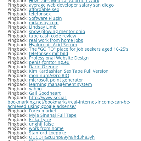
Pingback:
How Does Medical Abortion Work
Pingback:
average web developer salary san diego
Pingback:
affordable seo
Pingback:
telefonsex
Pingback:
Software Plugin
Pingback:
mdansby.com
Pingback:
Lindsay Limb
Pingback:
snow plowing mentor ohio
Pingback:
tube cash code review
Pingback:
real work from home jobs
Pingback:
Hyaluronic Acid Serum
Pingback:
The "GO TO" place for job seekers aged 16-25's
Pingback:
telefonsex mit bild
Pingback:
Professional Website Design
Pingback:
penis-forstoring.eu
Pingback:
Darin Ozenne
Pingback:
Kim Kardashian Sex Tape Full Version
Pingback:
mon numÃ©ro RIO
Pingback:
microsoft point generator
Pingback:
learning management system
Pingback:
yahoo
Pingback:
Gail Goodheart
Pingback:
http://www.social-
bookmarking.net/bookmarks/real-internet-income-can-be-
achieved-using-google-adsense/
Pingback:
Forex market
Pingback:
Myla Sinanaj Full Tape
Pingback:
Erika Tyrie
Pingback:
unghii false
Pingback:
work from home
Pingback:
Stanford Loeppke
Pingback:
OUCDHGcu3hp89yh8hd3h83yh