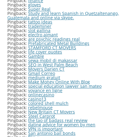
Pingback:
finance
Pingback:
gloves
Pingback:
Super Real
Pingback:
Study and learn Spanish in Quetzaltenango,
Guatemala and online via skype.
Pingback:
tattoo ideas
Pingback:
trademiner
Pingback:
slot gallina
Pingback:
electro aimant
Pingback:
are psychic readings real
Pingback:
Prefabricated Metal Buildings
Pingback:
STAMFORD CT MOVERS
Pingback:
life cover quotes
Pingback:
Gamble
Pingback:
sewa mobil di makassar
Pingback:
SEO in West Palm Beach
Pingback:
Movers Darien CT
Pingback:
Gmail Correo
Pingback:
medium gratuit
Pingback:
Make Money Online With Blog
Pingback:
special education lawyer san mateo
Pingback:
voyance en ligne
Pingback:
onlinecasino
Pingback:
casino13
Pingback:
colored shell mulch
Pingback:
rebelmouse
Pingback:
New Britain CT Movers
Pingback:
Steel Carprot
Pingback:
the tao of badass real review
Pingback:
dating advice for women by men
Pingback:
VPN is important
Pingback:
San antonio bail bonds