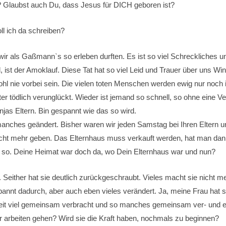
s? Glaubst auch Du, dass Jesus für DICH geboren ist?
l ich da schreiben?
ir als Gaßmann`s so erleben durften. Es ist so viel Schreckliches
 ist der Amoklauf. Diese Tat hat so viel Leid und Trauer über uns Winn
wohl nie vorbei sein. Die vielen toten Menschen werden ewig nur noch
ter tödlich verunglückt. Wieder ist jemand so schnell, so ohne eine
jas Eltern. Bin gespannt wie das so wird.
anches geändert. Bisher waren wir jeden Samstag bei Ihren Eltern u
icht mehr geben. Das Elternhaus muss verkauft werden, hat man dann
doch so. Deine Heimat war doch da, wo Dein Elternhaus war und nun?
Seither hat sie deutlich zurückgeschraubt. Vieles macht sie nicht m
spannt dadurch, aber auch eben vieles verändert. Ja, meine Frau hat
it viel gemeinsam verbracht und so manches gemeinsam ver- und era
 arbeiten gehen? Wird sie die Kraft haben, nochmals zu beginnen?