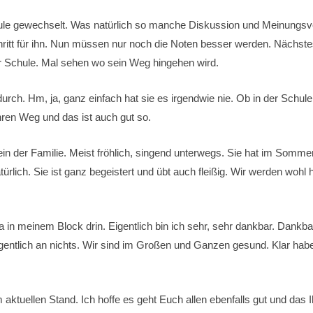
le gewechselt. Was natürlich so manche Diskussion und Meinungsver
hritt für ihn. Nun müssen nur noch die Noten besser werden. Nächst
r Schule. Mal sehen wo sein Weg hingehen wird.
ch. Hm, ja, ganz einfach hat sie es irgendwie nie. Ob in der Schule
ihren Weg und das ist auch gut so.
ein der Familie. Meist fröhlich, singend unterwegs. Sie hat im Somm
türlich. Sie ist ganz begeistert und übt auch fleißig. Wir werden wohl
 in meinem Block drin. Eigentlich bin ich sehr, sehr dankbar. Dankbar
gentlich an nichts. Wir sind im Großen und Ganzen gesund. Klar hab
m aktuellen Stand. Ich hoffe es geht Euch allen ebenfalls gut und das