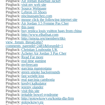
Pingback:
Air Jordan Baseball Jacket
Pingback:
visit my web site
Pingback:
Source Webpage
Pingback:
Lebron 10 Shoes
Pingback:
piscinassanchez.com
Pingback:
mouse click the following internet site
Pingback:
Air Jordan 3.5 Femme Pas Cher
Pingback:
this page
Pingback:
buy replica louis vuitton bags from china
Pingback:
http://www.elhafisat.com
Pingback:
http://nmoia.org/members/tiki-
view_forum_thread.php?
comments_parentId=2481&forumId=1
Pingback:
Christian Louboutin UK
Pingback:
Acheter Air Jordan 3 Pas Cher
Pingback:
Read Far more
Pingback:
real time gaming
Pingback:
myfreecam
Pingback:
garcinia mangostana
Pingback:
green smoke backgrounds
Pingback:
fast weight loss
Pingback:
real garcinia cambogia
Pingback:
kredyt kalkulator
Pingback:
jeremy olander
Pingback:
visit this site
Pingback:
irritable bowel syndrome
Pingback:
http://gotowkowy.eu/konta-dla-firm
Pingback:
gotowkowy.eu