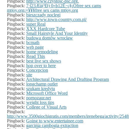
Pingback:
http://www.czystosc-psc.org.
Pingback:
7·î23Æü(²Ð) 0»þ12Ê¬¡§¡Öfree sex cams
mtjoy.org¡×¥¥¥free sex cams mtjoy.org
Pingback:
bieszczady noclegi
Pingback:
http://www.town-country.com.pl/
Pingback:
super Real
Pingback:
XXX Hardcore Tube
Pingback:
Small Hairstyle And Your Identity
Pingback:
budowa domów wrocław
Pingback:
bcmath
Pingback:
web page
Pingback:
home remodeling
Pingback:
Read This
Pingback:
best live sex shows
Pingback:
hop over to here
Pingback:
Concepcion
Pingback:
site
Pingback:
Architectural Drawing And Drafting Program
Pingback:
longchamp outlet
Pingback:
szukam kredytu
Pingback:
Microsoft Office Word
Pingback:
pornozaur.net
Pingback:
weight loss tips
Pingback:
College of Visual Arts
Pingback:
http://www.3500giochigratis.com/members/irenebega/activity/254
Pingback:
Going to www.entertainee.com
Pingback:
garcinia cambogia extraction