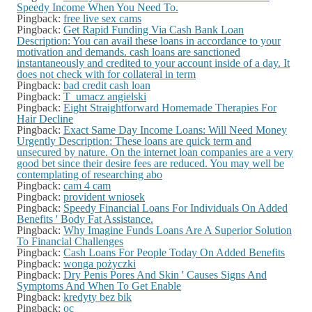
Speedy Income When You Need To.
Pingback:
free live sex cams
Pingback:
Get Rapid Funding Via Cash Bank Loan
Description: You can avail these loans in accordance to your
motivation and demands. cash loans are sanctioned
instantaneously and credited to your account inside of a day. It
does not check with for collateral in term
Pingback:
bad credit cash loan
Pingback:
T_umacz angielski
Pingback:
Eight Straightforward Homemade Therapies For
Hair Decline
Pingback:
Exact Same Day Income Loans: Will Need Money
Urgently Description: These loans are quick term and
unsecured by nature. On the internet loan companies are a very
good bet since their desire fees are reduced. You may well be
contemplating of researching abo
Pingback:
cam 4 cam
Pingback:
provident wniosek
Pingback:
Speedy Financial Loans For Individuals On Added
Benefits ' Body Fat Assistance.
Pingback:
Why Imagine Funds Loans Are A Superior Solution
To Financial Challenges
Pingback:
Cash Loans For People Today On Added Benefits
Pingback:
wonga pożyczki
Pingback:
Dry Penis Pores And Skin ' Causes Signs And
Symptoms And When To Get Enable
Pingback:
kredyty bez bik
Pingback:
oc