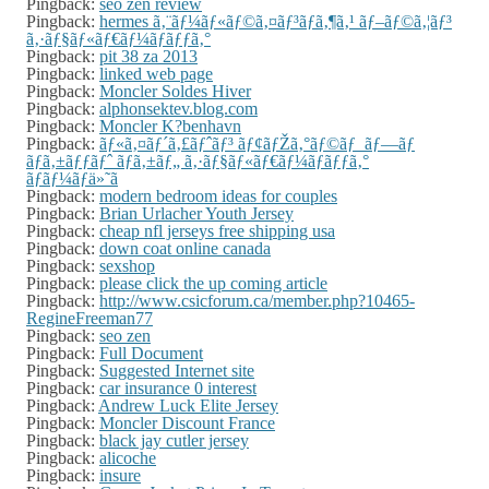
Pingback:
seo zen review
Pingback:
hermes ã‚¨ãƒ¼ãƒ«ãƒ©ã‚¤ãƒ³ãƒã‚¶ã‚¹ ãƒ–ãƒ©ã‚¦ãƒ³
ã‚·ãƒ§ãƒ«ãƒ€ãƒ¼ãƒãƒƒã‚°
Pingback:
pit 38 za 2013
Pingback:
linked web page
Pingback:
Moncler Soldes Hiver
Pingback:
alphonsektev.blog.com
Pingback:
Moncler K?benhavn
Pingback:
ãƒ«ã‚¤ãƒ´ã‚£ãƒˆãƒ³ ãƒ¢ãƒŽã‚°ãƒ©ãƒ ãƒ—ãƒ
ãƒã‚±ãƒƒãƒˆ ãƒã‚±ãƒ„ ã‚·ãƒ§ãƒ«ãƒ€ãƒ¼ãƒãƒƒã‚°
ãƒãƒ¼ãƒä»˜ã
Pingback:
modern bedroom ideas for couples
Pingback:
Brian Urlacher Youth Jersey
Pingback:
cheap nfl jerseys free shipping usa
Pingback:
down coat online canada
Pingback:
sexshop
Pingback:
please click the up coming article
Pingback:
http://www.csicforum.ca/member.php?10465-
RegineFreeman77
Pingback:
seo zen
Pingback:
Full Document
Pingback:
Suggested Internet site
Pingback:
car insurance 0 interest
Pingback:
Andrew Luck Elite Jersey
Pingback:
Moncler Discount France
Pingback:
black jay cutler jersey
Pingback:
alicoche
Pingback:
insure