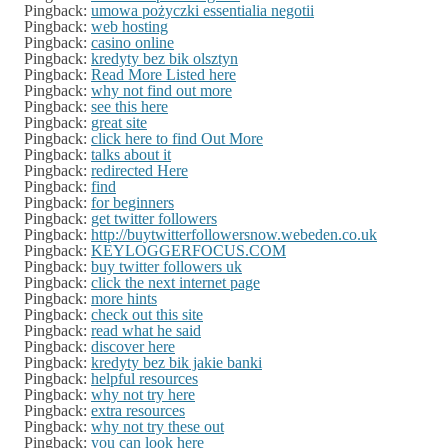
Pingback:
umowa pożyczki essentialia negotii
Pingback:
web hosting
Pingback:
casino online
Pingback:
kredyty bez bik olsztyn
Pingback:
Read More Listed here
Pingback:
why not find out more
Pingback:
see this here
Pingback:
great site
Pingback:
click here to find Out More
Pingback:
talks about it
Pingback:
redirected Here
Pingback:
find
Pingback:
for beginners
Pingback:
get twitter followers
Pingback:
http://buytwitterfollowersnow.webeden.co.uk
Pingback:
KEYLOGGERFOCUS.COM
Pingback:
buy twitter followers uk
Pingback:
click the next internet page
Pingback:
more hints
Pingback:
check out this site
Pingback:
read what he said
Pingback:
discover here
Pingback:
kredyty bez bik jakie banki
Pingback:
helpful resources
Pingback:
why not try here
Pingback:
extra resources
Pingback:
why not try these out
Pingback:
you can look here