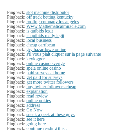
Pingback:
slot machine distributor
Pingback:
off track betting kentucky
Pingback:
roofing company los angeles
Pingback:
Www.Mathematicalmiracle.com
Pingback:
is quibids legit
Pingback:
is quibids really legit
Pingback:
local business
Pingback:
cheap carribean
Pingback:
gry hazardowe online
Pingback:
s'il vous plaît cliquer sur la page suivante
Pingback:
keylogger
Pingback:
online casino sverige
Pingback:
spela online casino
Pingback:
paid surveys at home
Pingback:
get paid for surveys
Pingback:
get more twitter followers
Pingback:
buy twitter followers cheap
Pingback:
explanation
Pingback:
read review
Pingback:
online pokies
Pingback:
address
Pingback:
Go Now
Pingback:
sneak a peek at these guys
Pingback:
see it here
Pingback:
going here
Pingback:
continue reading this..