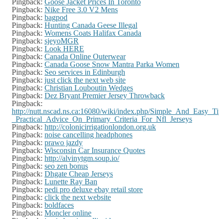
Pingback:
Goose Jacket Prices In Toronto
Pingback:
Nike Free 3.0 V2 Mens
Pingback:
bagpod
Pingback:
Hunting Canada Geese Illegal
Pingback:
Womens Coats Halifax Canada
Pingback:
sjeyoMGR
Pingback:
Look HERE
Pingback:
Canada Online Outerwear
Pingback:
Canada Goose Snow Mantra Parka Women
Pingback:
Seo services in Edinburgh
Pingback:
just click the next web site
Pingback:
Christian Louboutin Wedges
Pingback:
Dez Bryant Premier Jersey Throwback
Pingback:
http://nutt.nscad.ns.ca:16080/wiki/index.php/Simple_And_Easy_Ti
_Practical_Advice_On_Primary_Criteria_For_Nfl_Jerseys
Pingback:
http://colonicirrigationlondon.org.uk
Pingback:
noise cancelling headphones
Pingback:
prawo jazdy
Pingback:
Wisconsin Car Insurance Quotes
Pingback:
http://alvinytgm.soup.io/
Pingback:
seo zen bonus
Pingback:
Dhgate Cheap Jerseys
Pingback:
Lunette Ray Ban
Pingback:
pedi pro deluxe ebay retail store
Pingback:
click the next website
Pingback:
boldfaces
Pingback:
Moncler online