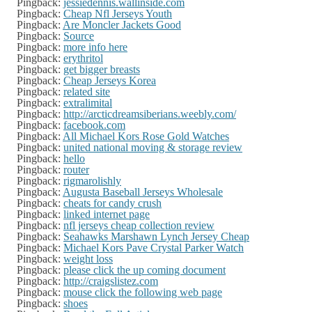
Pingback:
jessiedennis.wallinside.com
Pingback:
Cheap Nfl Jerseys Youth
Pingback:
Are Moncler Jackets Good
Pingback:
Source
Pingback:
more info here
Pingback:
erythritol
Pingback:
get bigger breasts
Pingback:
Cheap Jerseys Korea
Pingback:
related site
Pingback:
extralimital
Pingback:
http://arcticdreamsiberians.weebly.com/
Pingback:
facebook.com
Pingback:
All Michael Kors Rose Gold Watches
Pingback:
united national moving & storage review
Pingback:
hello
Pingback:
router
Pingback:
rigmarolishly
Pingback:
Augusta Baseball Jerseys Wholesale
Pingback:
cheats for candy crush
Pingback:
linked internet page
Pingback:
nfl jerseys cheap collection review
Pingback:
Seahawks Marshawn Lynch Jersey Cheap
Pingback:
Michael Kors Pave Crystal Parker Watch
Pingback:
weight loss
Pingback:
please click the up coming document
Pingback:
http://craigslistez.com
Pingback:
mouse click the following web page
Pingback:
shoes