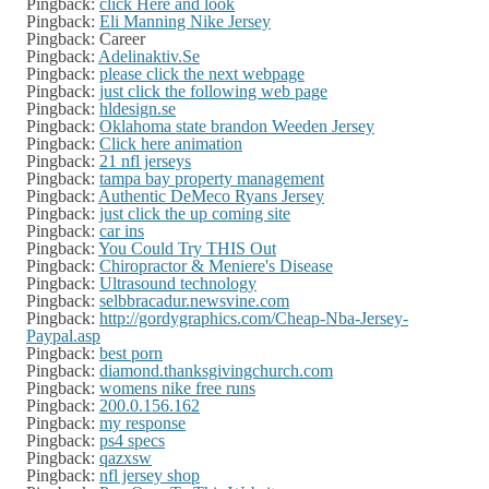
Pingback:
click Here and look
Pingback:
Eli Manning Nike Jersey
Pingback: Career
Pingback:
Adelinaktiv.Se
Pingback:
please click the next webpage
Pingback:
just click the following web page
Pingback:
hldesign.se
Pingback:
Oklahoma state brandon Weeden Jersey
Pingback:
Click here animation
Pingback:
21 nfl jerseys
Pingback:
tampa bay property management
Pingback:
Authentic DeMeco Ryans Jersey
Pingback:
just click the up coming site
Pingback:
car ins
Pingback:
You Could Try THIS Out
Pingback:
Chiropractor & Meniere's Disease
Pingback:
Ultrasound technology
Pingback:
selbbracadur.newsvine.com
Pingback:
http://gordygraphics.com/Cheap-Nba-Jersey-
Paypal.asp
Pingback:
best porn
Pingback:
diamond.thanksgivingchurch.com
Pingback:
womens nike free runs
Pingback:
200.0.156.162
Pingback:
my response
Pingback:
ps4 specs
Pingback:
qazxsw
Pingback:
nfl jersey shop