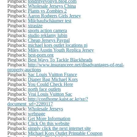
Pingback:
tondrityevonyn.blog.com
Pingback:
Wholesale Jerseys China
Pingback:
Plants vs Zombies 2
Pingback:
Aaron Rodgers Girls Jersey
Pingback:
Milchaufschäumer test
Pingback:
xtrasize
Pingback:
sports action camera
Pingback:
studio reklamy lubin
Pingback:
Cheap Jerseys Paypal
Pingback:
michael kors outlet locations nj
Pingback:
Miles Austin Youth Replica Jersey
Pingback:
best-porn.org
Pingback:
Best Ways To Tackle Blackheads
Pingback:
http://www.insuranceee.net/disadvantages-of-real-
property-auctions
Pingback:
Sac Louis Vuitton France
Pingback:
Diaper Bag Michael Kors
Pingback:
You Could Check Here
Pingback:
north face outlets
Pingback:
Vrai Louis Vuitton Sac
Pingback:
http://confhome.kaist.ac.kr/xe/?
document_srl=2289117
Pingback:
Wholesale Jerseys
Pingback:
webpage
Pingback:
Get More Information
Pingback:
Click On this website
Pingback:
simply click the next internet site
Pingback:
Michael Kors Outlet Printable Coupon