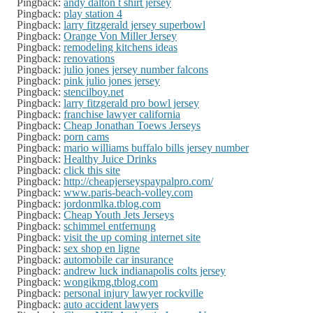
Pingback:
andy dalton t shirt jersey
Pingback:
play station 4
Pingback:
larry fitzgerald jersey superbowl
Pingback:
Orange Von Miller Jersey
Pingback:
remodeling kitchens ideas
Pingback:
renovations
Pingback:
julio jones jersey number falcons
Pingback:
pink julio jones jersey
Pingback:
stencilboy.net
Pingback:
larry fitzgerald pro bowl jersey
Pingback:
franchise lawyer california
Pingback:
Cheap Jonathan Toews Jerseys
Pingback:
porn cams
Pingback:
mario williams buffalo bills jersey number
Pingback:
Healthy Juice Drinks
Pingback:
click this site
Pingback:
http://cheapjerseyspaypalpro.com/
Pingback:
www.paris-beach-volley.com
Pingback:
jordonmlka.tblog.com
Pingback:
Cheap Youth Jets Jerseys
Pingback:
schimmel entfernung
Pingback:
visit the up coming internet site
Pingback:
sex shop en ligne
Pingback:
automobile car insurance
Pingback:
andrew luck indianapolis colts jersey
Pingback:
wongikmg.tblog.com
Pingback:
personal injury lawyer rockville
Pingback:
auto accident lawyers