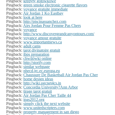
Pingback:
kredyty gotówkowe
Pingback:
green smoke electronic cigarette flavors
Pingback:
voyance gratuite immediate
Pingback:
Air Jordan 1 Ko Eastbay
Pingback:
look at here
Pingback:
http://piscinassanchez.com
Pingback:
Airs Jordan Pour Femme Pas Chers
Pingback:
voyance
Pingback:
http://www.discovergrandcanyontours.com/
Pingback:
voyance amour gratuite
Pingback:
www.importantnews.ca
Pingback:
adult cams
Pingback:
tarot divinatoire gratuit
Pingback:
ibps preparation
Pingback:
chwilówki online
Pingback:
http://storify.com
Pingback:
similar webpage
Pingback:
nhecd.jrc.ec.europa.eu
Pingback:
Chaussure De Basketball Air Jordan Pas Cher
Pingback:
home design ideas
Pingback:
http://wiki.ugcnet4cs.in
Pingback:
Concordia University?Ann Arbor
Pingback:
tirage tarot gratuit
Pingback:
Air Jordan Pas Cher Taille 44
Pingback:
ipas2012.org
Pingback:
simply click the next website
Pingback:
www.unitedscripters.com
Pingback:
property management in san diego