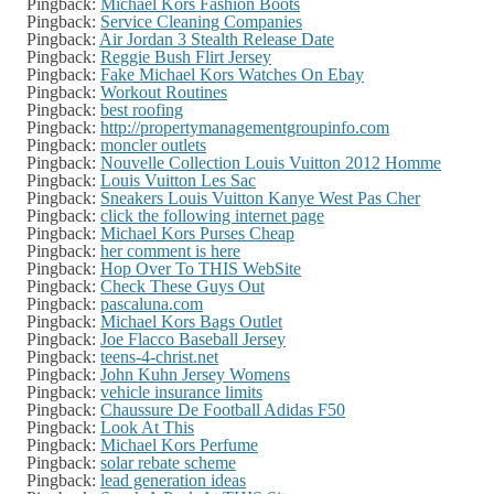
Pingback:
Michael Kors Fashion Boots
Pingback:
Service Cleaning Companies
Pingback:
Air Jordan 3 Stealth Release Date
Pingback:
Reggie Bush Flirt Jersey
Pingback:
Fake Michael Kors Watches On Ebay
Pingback:
Workout Routines
Pingback:
best roofing
Pingback:
http://propertymanagementgroupinfo.com
Pingback:
moncler outlets
Pingback:
Nouvelle Collection Louis Vuitton 2012 Homme
Pingback:
Louis Vuitton Les Sac
Pingback:
Sneakers Louis Vuitton Kanye West Pas Cher
Pingback:
click the following internet page
Pingback:
Michael Kors Purses Cheap
Pingback:
her comment is here
Pingback:
Hop Over To THIS WebSite
Pingback:
Check These Guys Out
Pingback:
pascaluna.com
Pingback:
Michael Kors Bags Outlet
Pingback:
Joe Flacco Baseball Jersey
Pingback:
teens-4-christ.net
Pingback:
John Kuhn Jersey Womens
Pingback:
vehicle insurance limits
Pingback:
Chaussure De Football Adidas F50
Pingback:
Look At This
Pingback:
Michael Kors Perfume
Pingback:
solar rebate scheme
Pingback:
lead generation ideas