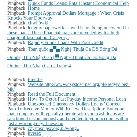
Pingback:
Quick Funds Loans: Entail Instant Economical Help
Pingback:
Home
Pingback:
Prompt Approval Dollars Mortgage : When Crisis
Knocks Your Doorway
Pingback:
chwilówki
Pingback:
lengthy paperwork as well is not being uncovered in
these loans. These financial loans are unveiled with a high
charge of fascination. Category:
Pingback:
Rapidly Funds Loans With Poor Credit
Pingback:
Toàn quốc ▄▀▄ Nghệ Thuật Cá Độ Bóng Đá
Online, Thu Nhập Cao | ▀ Nghe Thuat Ca Do Bong Da
Online, Thu Nhap Cao - Trang 4
Pingback:
Freddie
Pingback:
Website http://www.czystosc-psc.org.pl/kredyty-bez-
bik/
Pingback:
Read the Full Document
Pingback:
How To Get A Fast Payday Income Personal Loan
Pingback:
Unexpected Emergency Dollars Loans ' Correct
Path To Receive Money With Relieve Description: But your
loan company will typically operate with you. cash loans are
sanctioned instantaneously and credited to your account within
just a working day. These fin
Pingback:
czystosc-psc.org.pl/wong..
Pingback:
livesex