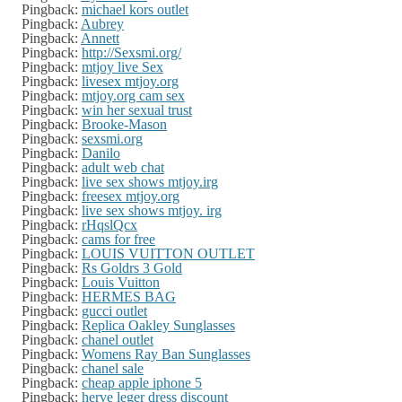
Pingback:
michael kors outlet
Pingback:
Aubrey
Pingback:
Annett
Pingback:
http://Sexsmi.org/
Pingback:
mtjoy live Sex
Pingback:
livesex mtjoy.org
Pingback:
mtjoy.org cam sex
Pingback:
win her sexual trust
Pingback:
Brooke-Mason
Pingback:
sexsmi.org
Pingback:
Danilo
Pingback:
adult web chat
Pingback:
live sex shows mtjoy.irg
Pingback:
freesex mtjoy.org
Pingback:
live sex shows mtjoy. irg
Pingback:
rHqslQcx
Pingback:
cams for free
Pingback:
LOUIS VUITTON OUTLET
Pingback:
Rs Goldrs 3 Gold
Pingback:
Louis Vuitton
Pingback:
HERMES BAG
Pingback:
gucci outlet
Pingback:
Replica Oakley Sunglasses
Pingback:
chanel outlet
Pingback:
Womens Ray Ban Sunglasses
Pingback:
chanel sale
Pingback:
cheap apple iphone 5
Pingback:
herve leger dress discount