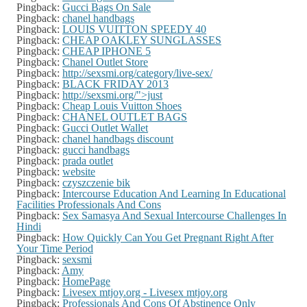
Pingback:
Gucci Bags On Sale
Pingback:
chanel handbags
Pingback:
LOUIS VUITTON SPEEDY 40
Pingback:
CHEAP OAKLEY SUNGLASSES
Pingback:
CHEAP IPHONE 5
Pingback:
Chanel Outlet Store
Pingback:
http://sexsmi.org/category/live-sex/
Pingback:
BLACK FRIDAY 2013
Pingback:
http://sexsmi.org/">just
Pingback:
Cheap Louis Vuitton Shoes
Pingback:
CHANEL OUTLET BAGS
Pingback:
Gucci Outlet Wallet
Pingback:
chanel handbags discount
Pingback:
gucci handbags
Pingback:
prada outlet
Pingback:
website
Pingback:
czyszczenie bik
Pingback:
Intercourse Education And Learning In Educational
Facilities Professionals And Cons
Pingback:
Sex Samasya And Sexual Intercourse Challenges In
Hindi
Pingback:
How Quickly Can You Get Pregnant Right After
Your Time Period
Pingback:
sexsmi
Pingback:
Amy
Pingback:
HomePage
Pingback:
Livesex mtjoy.org - Livesex mtjoy.org
Pingback:
Professionals And Cons Of Abstinence Only