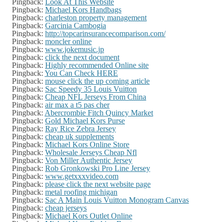
Pingback:
Look At This Website
Pingback:
Michael Kors Handbags
Pingback:
charleston property management
Pingback:
Garcinia Cambogia
Pingback:
http://topcarinsurancecomparison.com/
Pingback:
moncler online
Pingback:
www.jokemusic.jp
Pingback:
click the next document
Pingback:
Highly recommended Online site
Pingback:
You Can Check HERE
Pingback:
mouse click the up coming article
Pingback:
Sac Speedy 35 Louis Vuitton
Pingback:
Cheap NFL Jerseys From China
Pingback:
air max a t5 pas cher
Pingback:
Abercrombie Fitch Quincy Market
Pingback:
Gold Michael Kors Purse
Pingback:
Ray Rice Zebra Jersey
Pingback:
cheap uk supplements
Pingback:
Michael Kors Online Store
Pingback:
Wholesale Jerseys Cheap Nfl
Pingback:
Von Miller Authentic Jersey
Pingback:
Rob Gronkowski Pro Line Jersey
Pingback:
www.getxxxvideo.com
Pingback:
please click the next website page
Pingback:
metal roofing michigan
Pingback:
Sac A Main Louis Vuitton Monogram Canvas
Pingback:
cheap jerseys
Pingback:
Michael Kors Outlet Online