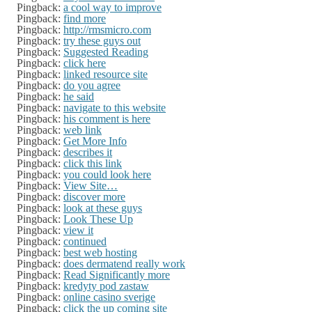
Pingback:
a cool way to improve
Pingback:
find more
Pingback:
http://rmsmicro.com
Pingback:
try these guys out
Pingback:
Suggested Reading
Pingback:
click here
Pingback:
linked resource site
Pingback:
do you agree
Pingback:
he said
Pingback:
navigate to this website
Pingback:
his comment is here
Pingback:
web link
Pingback:
Get More Info
Pingback:
describes it
Pingback:
click this link
Pingback:
you could look here
Pingback:
View Site…
Pingback:
discover more
Pingback:
look at these guys
Pingback:
Look These Up
Pingback:
view it
Pingback:
continued
Pingback:
best web hosting
Pingback:
does dermatend really work
Pingback:
Read Significantly more
Pingback:
kredyty pod zastaw
Pingback:
online casino sverige
Pingback:
click the up coming site