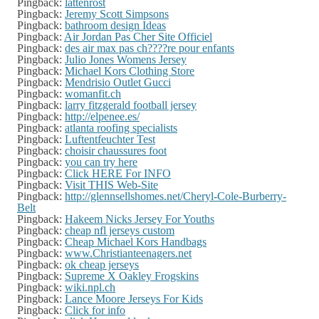
Pingback:
lattenrost
Pingback:
Jeremy Scott Simpsons
Pingback:
bathroom design Ideas
Pingback:
Air Jordan Pas Cher Site Officiel
Pingback:
des air max pas ch????re pour enfants
Pingback:
Julio Jones Womens Jersey
Pingback:
Michael Kors Clothing Store
Pingback:
Mendrisio Outlet Gucci
Pingback:
womanfit.ch
Pingback:
larry fitzgerald football jersey
Pingback:
http://elpenee.es/
Pingback:
atlanta roofing specialists
Pingback:
Luftentfeuchter Test
Pingback:
choisir chaussures foot
Pingback:
you can try here
Pingback:
Click HERE For INFO
Pingback:
Visit THIS Web-Site
Pingback:
http://glennsellshomes.net/Cheryl-Cole-Burberry-
Belt
Pingback:
Hakeem Nicks Jersey For Youths
Pingback:
cheap nfl jerseys custom
Pingback:
Cheap Michael Kors Handbags
Pingback:
www.Christianteenagers.net
Pingback:
ok cheap jerseys
Pingback:
Supreme X Oakley Frogskins
Pingback:
wiki.npl.ch
Pingback:
Lance Moore Jerseys For Kids
Pingback:
Click for info