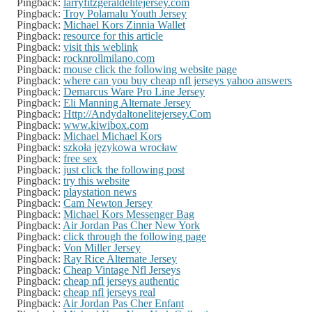
Pingback:
larryfitzgeraldelitejersey.com
Pingback:
Troy Polamalu Youth Jersey
Pingback:
Michael Kors Zinnia Wallet
Pingback:
resource for this article
Pingback:
visit this weblink
Pingback:
rocknrollmilano.com
Pingback:
mouse click the following website page
Pingback:
where can you buy cheap nfl jerseys yahoo answers
Pingback:
Demarcus Ware Pro Line Jersey
Pingback:
Eli Manning Alternate Jersey
Pingback:
Http://Andydaltonelitejersey.Com
Pingback:
www.kiwibox.com
Pingback:
Michael Michael Kors
Pingback:
szkoła językowa wrocław
Pingback:
free sex
Pingback:
just click the following post
Pingback:
try this website
Pingback:
playstation news
Pingback:
Cam Newton Jersey
Pingback:
Michael Kors Messenger Bag
Pingback:
Air Jordan Pas Cher New York
Pingback:
click through the following page
Pingback:
Von Miller Jersey
Pingback:
Ray Rice Alternate Jersey
Pingback:
Cheap Vintage Nfl Jerseys
Pingback:
cheap nfl jerseys authentic
Pingback:
cheap nfl jerseys real
Pingback:
Air Jordan Pas Cher Enfant