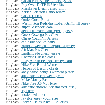
Pingback:
Cheap NFL Authentic Jerseys Usa
Pingback:
Pop Over To THIS Web-Site
Pingback:
Marshawn Lynch Jersey Shirt
Pingback:
Adrian Peterson Camo Jersey
Pingback:
Check HERE
Pingback:
Outlet Gucci Enna
Pingback:
Washington Redskins Robert Griffin III Jersey
Pingback:
http://lj-asendorf.com
Pingback:
demarcus ware thanksgiving jersey
Pingback:
Guess Oswego Pas Cher
Pingback:
Cheap Youth Nfl Jerseys
Pingback:
car insurance 3rd party
Pingback:
brandon weeden autographed jersey
Pingback:
Air Max Pas Cher
Pingback:
xingfantrade cheap jerseys
Pingback:
Chemise Guess Soldes
Pingback:
Ebay Adrian Peterson Jersey Card
Pingback:
Nike Free Run 3 Womens
Pingback:
Heroes of Destiny cheats
Pingback:
andy dalton bengals womens jersey
Pingback:
autoinsurancemi.weebly.com
Pingback:
Make Money Fast
Pingback:
Nike Free 3.0 V3 Herre
Pingback:
authentic andrew luck stanford jersey
Pingback:
try Here
Pingback:
modem ethernet
Pingback:
ray rice jersey youth size
Pingback:
Stevan Ridley Nike Elite Jersey