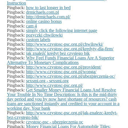
Instruction
Pingback:
how to last longer in bed
Pingback:
drmichaels.com.pl
Pingback:
http://drmichaels.com.pl/
Pingback:
online casino bonus
Pingback:
cam 4
Pingback:
simply click the following internet page
Pingback:
pozyczki chwilowki
Pingback:
custom labels
Pingback:
http://www.czystosc-psc.org.pl/chwilowki/
Pingback:
http://www.czystosc-psc.org.pl/kredyty-dla-firm/
Pingback:
jak znaleźć kredyt bez czystego bik
Pingback:
Why Feel Funds Financial Loans Are A Superior
Alternative To Monetary Complications
Pingback:
http://www.czystosc-psc.org.pl/provident/
Pingback:
http://www.czystosc-psc.org.pl/wonga/
Pingback:
http://www.czystosc-psc.org.pl/ubezpieczenia-oc/
Pingback:
sexsmi.org - sexsmi.org
Pingback:
http://www.czystosc-psc.org.pl/
Pingback:
Get Smaller Money Financial Loans And Resolve
Your Trouble In No Time Description: Is this is the mid-thirty
day period and you by now have shortage of resources? cash
loans are sanctioned instantly and credited to your account in a
working day. Your bank
Pingback:
http://www.czystosc-psc.org.pl/jak-znalezc-kredyt-
bez-czystego-bik/
Pingback:
czystosc-psc - ubezpieczenia oc
Pingback:
Money Financial Loans For Automobile Titles: