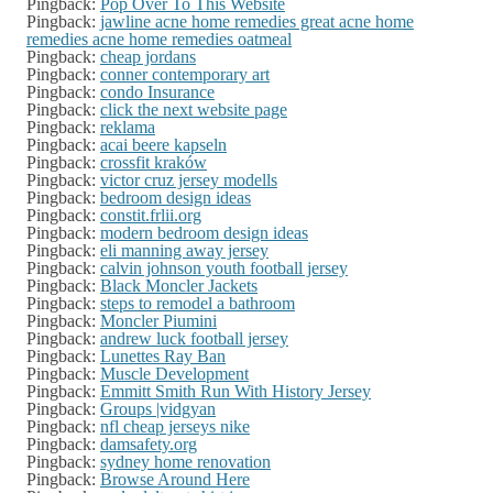
Pingback:
Pop Over To This Website
Pingback:
jawline acne home remedies great acne home
remedies acne home remedies oatmeal
Pingback:
cheap jordans
Pingback:
conner contemporary art
Pingback:
condo Insurance
Pingback:
click the next website page
Pingback:
reklama
Pingback:
acai beere kapseln
Pingback:
crossfit kraków
Pingback:
victor cruz jersey modells
Pingback:
bedroom design ideas
Pingback:
constit.frlii.org
Pingback:
modern bedroom design ideas
Pingback:
eli manning away jersey
Pingback:
calvin johnson youth football jersey
Pingback:
Black Moncler Jackets
Pingback:
steps to remodel a bathroom
Pingback:
Moncler Piumini
Pingback:
andrew luck football jersey
Pingback:
Lunettes Ray Ban
Pingback:
Muscle Development
Pingback:
Emmitt Smith Run With History Jersey
Pingback:
Groups |vidgyan
Pingback:
nfl cheap jerseys nike
Pingback:
damsafety.org
Pingback:
sydney home renovation
Pingback:
Browse Around Here