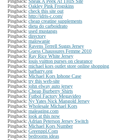
Pingback:
Sneak A Peek At THIS Site
Pingback:
Oakley Pink Frogskins
Pingback:
check this site out
Pingback:
http://idris-c.com/
Pingback:
cheap creatine supplements
Pingback:
dieta do carboidrato
Pingback:
used mustangs
Pingback:
directory
Pingback:
malowanie
Pingback:
Ravens Terrell Suggs Jersey
Pingback:
Guess Chaussures Femme 2010
Pingback:
Ray Rice White Jersey
Pingback:
louis vuitton purses on clearance
Pingback:
michael kors outlet store online shopping
Pingback:
barbarry.org
Pingback:
Michael Kors Iphone Case
Pingback:
try this web-site
Pingback:
john elway auto jersey
Pingback:
Cheap Burberry Shirts
Pingback:
Futbol Factory Megavideo
Pingback:
Ny Yates Nick Mangold Jersey
Pingback:
Wholesale Michael Kors
Pingback:
maleaging.com
Pingback:
look at this now
Pingback:
Adrian Peterson Jersey Switch
Pingback:
Michael Kors Number
Pingback:
Greenppl.Com
Pingback:
bedrooms ideas