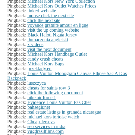
Pingback:
Michael Kors New York Collection
Pingback:
Michael Kors Outlet Watches Prices
Pingback:
linked web site
Pingback:
mouse click the next site
Pingback:
click the next site
Pingback:
voyance gratuite amour en ligne
Pingback:
visit the up coming website
Pingback:
Black Haloti Ngata Jersey
Pingback:
tłumaczenia angielski
Pingback:
x videos
Pingback:
visit the next document
Pingback:
Michael Kors Handbags Outlet
Pingback:
candy crush cheats
Pingback:
Michael Kors Bags
Pingback:
przeklady.eu
Pingback:
Louis Vuitton Monogram Canvas Ellipse Sac A Dos
Backpack
Pingback:
luszczyca
Pingback:
cheats for saints row 3
Pingback:
click the following document
Pingback:
nike air force 1
Pingback:
Evidence Louis Vuitton Pas Cher
Pingback:
bahsegir.net
Pingback:
real estate listings in granada nicaragua
Pingback:
michael kors tortoise watch
Pingback:
Cheap Jerseys
Pingback:
seo services in india
Pingback:
yggdrasilfilms.com