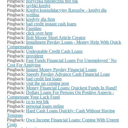
Pingback:
pożyczka hipoteczna bez bik
Pingback:
szybki kredyt
Pingback:
Kredyt konsolidacyjny Rzeszów - kredyt dla
Pingback:
wetlina
Pingback:
kredyty dla firm
Pingback:
bad credit instant cash loans
Pingback:
Faustino
Pingback:
click over here
Pingback:
Bob Moore Short Article Creator
Pingback:
Installment Payday Loans - Money Help With Quick
Compensation
Pingback:
Undesirable Credit Cash Loans
Pingback:
provident
Pingback:
Fast Funds Financial Loans For Unemployed ' No
Cost For Applying
Pingback:
Instant Money Payday Financial Loans
Pingback:
Speedy Payday Advance Cash Financial Loan
Pingback:
bad credit fast loans
Pingback:
visit the up coming post
Pingback:
Money Financial Loans: Quickest Funds In Hand!
Pingback:
Dollars Loans For Persons On Positive Aspects -
Compensate Your Lack Fund
Pingback:
co to jest bik
Pingback:
personal loans online
Pingback:
Hard Cash Loans Quickly: Cash Without Having
Tensions
Pingback:
Own Income Financial Loans: Coping With Urgent
Costs