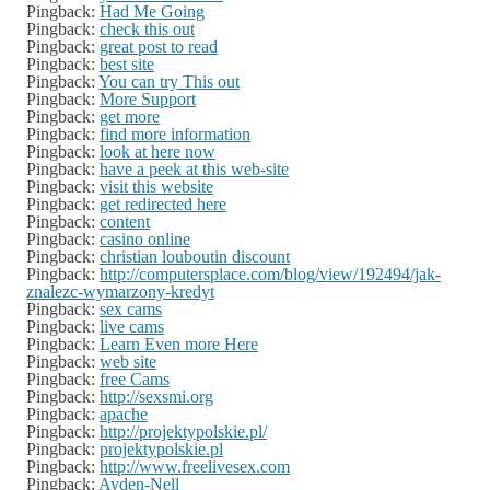
Pingback:
Had Me Going
Pingback:
check this out
Pingback:
great post to read
Pingback:
best site
Pingback:
You can try This out
Pingback:
More Support
Pingback:
get more
Pingback:
find more information
Pingback:
look at here now
Pingback:
have a peek at this web-site
Pingback:
visit this website
Pingback:
get redirected here
Pingback:
content
Pingback:
casino online
Pingback:
christian louboutin discount
Pingback:
http://computersplace.com/blog/view/192494/jak-
znalezc-wymarzony-kredyt
Pingback:
sex cams
Pingback:
live cams
Pingback:
Learn Even more Here
Pingback:
web site
Pingback:
free Cams
Pingback:
http://sexsmi.org
Pingback:
apache
Pingback:
http://projektypolskie.pl/
Pingback:
projektypolskie.pl
Pingback:
http://www.freelivesex.com
Pingback:
Ayden-Nell