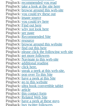
Pingback:
recommended you read
Pingback:
take a look at the site here
Pingback:
browse around this web-site
Pingback:
you could try these out
Pingback:
image source
Pingback:
you could try here
Pingback:
Find out here
Pingback:
why not look here
Pingback:
see page
Pingback:
Recommended Site
Pingback:
resource
Pingback:
browse around this website
Pingback:
find out this here
Pingback:
please click the following web site
Pingback:
get more followers
Pingback:
Navigate to this web-site
Pingback:
additional reading
Pingback:
click here.
Pingback:
sneak a peek at this web-site.
Pingback:
pop over To this Site
Pingback:
have a peek at this Site
Pingback:
go to this website
Pingback:
ultra book convertible tablet
Pingback:
article
Pingback:
this contact form
Pingback:
Related Web Site
Pingback:
have a peek at these guys
Pingback:
buy twitter followers