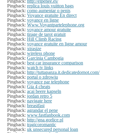
Pingback:
http://elpenee.es/
Pingback:
replica louis vuitton bags
Pingback:
como aumentar o penis
Pingback:
Voyance gratuite En direct
Pingback:
voyance en ligne
Pingback:
Www.Voyantpartelephone.org
Pingback:
voyance amour gratuite
Pingback:
tirage de tarot gratuit
Pingback:
Hill Climb Racing
Pingback:
voyance gratuite en ligne amour
Pingback:
xtrasize
Pingback:
wireless phone
Pingback:
Garcinia Cambogia
Pingback:
best car insurance comparison
Pingback:
watch tv links
Pingback:
http://tuttapanza.it.dedicatedornot.com/
Pingback:
portal o zdrowiu
Pingback:
voyance par telephone
Pingback:
Gta 4 cheats
Pingback:
acai beere kapseln
Pingback:
jordan retro 5
Pingback:
navigate here
Pingback:
breastfast
Pingback:
agrandar el pene
Pingback:
www.fastfanbook.com
Pingback:
http://gna.gorlice.pl
Pingback:
tragicoromantic
Pingback:
uk unsecured personal loan