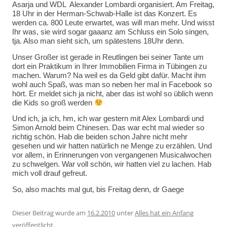
Asarja und WDL  Alexander Lombardi organisiert. Am Freitag,
18 Uhr in der Herman-Schwab-Halle ist das Konzert. Es
werden ca. 800 Leute erwartet, was will man mehr. Und wisst
Ihr was, sie wird sogar gaaanz am Schluss ein Solo singen,
tja. Also man sieht sich, um spätestens 18Uhr denn.
Unser Großer ist gerade in Reutlingen bei seiner Tante um
dort ein Praktikum in Ihrer Immobilien Firma in Tübingen zu
machen. Warum? Na weil es da Geld gibt dafür. Macht ihm
wohl auch Spaß, was man so neben her mal in Facebook so
hört. Er meldet sich ja nicht, aber das ist wohl so üblich wenn
die Kids so groß werden
Und ich, ja ich, hm, ich war gestern mit Alex Lombardi und
Simon Arnold beim Chinesen. Das war echt mal wieder so
richtig schön. Hab die beiden schon Jahre nicht mehr
gesehen und wir hatten natürlich ne Menge zu erzählen. Und
vor allem, in Erinnerungen von vergangenen Musicalwochen
zu schwelgen. War voll schön, wir hatten viel zu lachen. Hab
mich voll drauf gefreut.
So, also machts mal gut, bis Freitag denn, dr Gaege
Dieser Beitrag wurde am
16.2.2010
unter
Alles hat ein Anfang
veröffentlicht.