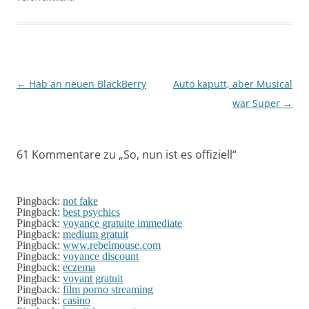
Beitragsnavigation
←
Hab an neuen BlackBerry
Auto kaputt, aber Musical
war Super
→
61 Kommentare zu „
So, nun ist es offiziell
“
Pingback:
not fake
Pingback:
best psychics
Pingback:
voyance gratuite immediate
Pingback:
medium gratuit
Pingback:
www.rebelmouse.com
Pingback:
voyance discount
Pingback:
eczema
Pingback:
voyant gratuit
Pingback:
film porno streaming
Pingback:
casino