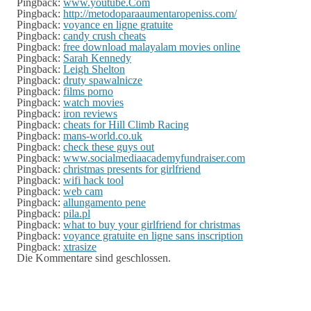
Pingback:
www.youtube.Com
Pingback:
http://metodoparaaumentaropeniss.com/
Pingback:
voyance en ligne gratuite
Pingback:
candy crush cheats
Pingback:
free download malayalam movies online
Pingback:
Sarah Kennedy
Pingback:
Leigh Shelton
Pingback:
druty spawalnicze
Pingback:
films porno
Pingback:
watch movies
Pingback:
iron reviews
Pingback:
cheats for Hill Climb Racing
Pingback:
mans-world.co.uk
Pingback:
check these guys out
Pingback:
www.socialmediaacademyfundraiser.com
Pingback:
christmas presents for girlfriend
Pingback:
wifi hack tool
Pingback:
web cam
Pingback:
allungamento pene
Pingback:
pila.pl
Pingback:
what to buy your girlfriend for christmas
Pingback:
voyance gratuite en ligne sans inscription
Pingback:
xtrasize
Die Kommentare sind geschlossen.