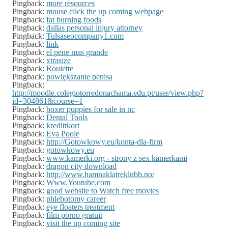
Pingback:
more resources
Pingback:
mouse click the up coming webpage
Pingback:
fat burning foods
Pingback:
dallas personal injury attorney
Pingback:
Tulsaseocompany1.com
Pingback:
link
Pingback:
el pene mas grande
Pingback:
xtrasize
Pingback:
Roulette
Pingback:
powiększanie penisa
Pingback:
http://moodle.colegiotorredonachama.edu.pt/user/view.php?
id=304861&course=1
Pingback:
boxer puppies for sale in nc
Pingback:
Dental Tools
Pingback:
kredittkort
Pingback:
Eva Poole
Pingback:
http://Gotowkowy.eu/konta-dla-firm
Pingback:
gotowkowy.eu
Pingback:
www.kamerki.org - strony z sex kamerkami
Pingback:
dragon city download
Pingback:
http://www.hamnaklatreklubb.no/
Pingback:
Www.Youtube.com
Pingback:
good website to Watch free movies
Pingback:
phlebotomy career
Pingback:
eye floaters treatment
Pingback:
film porno gratuit
Pingback:
visit the up coming site