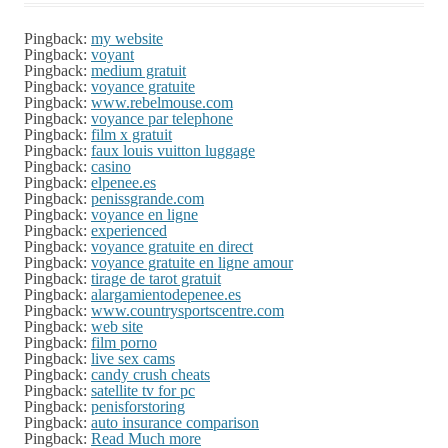
Pingback:
my website
Pingback:
voyant
Pingback:
medium gratuit
Pingback:
voyance gratuite
Pingback:
www.rebelmouse.com
Pingback:
voyance par telephone
Pingback:
film x gratuit
Pingback:
faux louis vuitton luggage
Pingback:
casino
Pingback:
elpenee.es
Pingback:
penissgrande.com
Pingback:
voyance en ligne
Pingback:
experienced
Pingback:
voyance gratuite en direct
Pingback:
voyance gratuite en ligne amour
Pingback:
tirage de tarot gratuit
Pingback:
alargamientodepenee.es
Pingback:
www.countrysportscentre.com
Pingback:
web site
Pingback:
film porno
Pingback:
live sex cams
Pingback:
candy crush cheats
Pingback:
satellite tv for pc
Pingback:
penisforstoring
Pingback:
auto insurance comparison
Pingback:
Read Much more