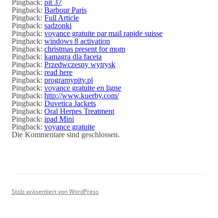
Pingback:
pit 37
Pingback:
Barbour Paris
Pingback:
Full Article
Pingback:
sadzonki
Pingback:
voyance gratuite par mail rapide suisse
Pingback:
windows 8 activation
Pingback:
christmas present for mom
Pingback:
kamagra dla faceta
Pingback:
Przedwczesny wytrysk
Pingback:
read here
Pingback:
programypity.pl
Pingback:
voyance gratuite en ligne
Pingback:
http://www.kuerby.com/
Pingback:
Duvetica Jackets
Pingback:
Oral Herpes Treatment
Pingback:
ipad Mini
Pingback:
voyance gratuite
Die Kommentare sind geschlossen.
Stolz präsentiert von WordPress