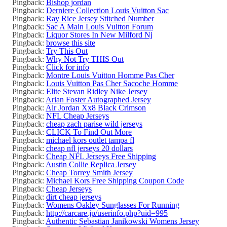
Pingback:
Bishop jordan
Pingback:
Derniere Collection Louis Vuitton Sac
Pingback:
Ray Rice Jersey Stitched Number
Pingback:
Sac A Main Louis Vuitton Forum
Pingback:
Liquor Stores In New Milford Nj
Pingback:
browse this site
Pingback:
Try This Out
Pingback:
Why Not Try THIS Out
Pingback:
Click for info
Pingback:
Montre Louis Vuitton Homme Pas Cher
Pingback:
Louis Vuitton Pas Cher Sacoche Homme
Pingback:
Elite Stevan Ridley Nike Jersey
Pingback:
Arian Foster Autographed Jersey
Pingback:
Air Jordan Xx8 Black Crimson
Pingback:
NFL Cheap Jerseys
Pingback:
cheap zach parise wild jerseys
Pingback:
CLICK To Find Out More
Pingback:
michael kors outlet tampa fl
Pingback:
cheap nfl jerseys 20 dollars
Pingback:
Cheap NFL Jerseys Free Shipping
Pingback:
Austin Collie Replica Jersey
Pingback:
Cheap Torrey Smith Jersey
Pingback:
Michael Kors Free Shipping Coupon Code
Pingback:
Cheap Jerseys
Pingback:
dirt cheap jerseys
Pingback:
Womens Oakley Sunglasses For Running
Pingback:
http://carcare.jp/userinfo.php?uid=995
Pingback:
Authentic Sebastian Janikowski Womens Jersey