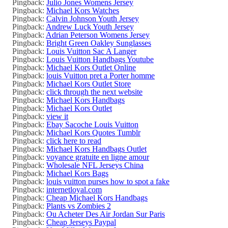
Pingback:
Julio Jones Womens Jersey
Pingback:
Michael Kors Watches
Pingback:
Calvin Johnson Youth Jersey
Pingback:
Andrew Luck Youth Jersey
Pingback:
Adrian Peterson Womens Jersey
Pingback:
Bright Green Oakley Sunglasses
Pingback:
Louis Vuitton Sac A Langer
Pingback:
Louis Vuitton Handbags Youtube
Pingback:
Michael Kors Outlet Online
Pingback:
louis Vuitton pret a Porter homme
Pingback:
Michael Kors Outlet Store
Pingback:
click through the next website
Pingback:
Michael Kors Handbags
Pingback:
Michael Kors Outlet
Pingback:
view it
Pingback:
Ebay Sacoche Louis Vuitton
Pingback:
Michael Kors Quotes Tumblr
Pingback:
click here to read
Pingback:
Michael Kors Handbags Outlet
Pingback:
voyance gratuite en ligne amour
Pingback:
Wholesale NFL Jerseys China
Pingback:
Michael Kors Bags
Pingback:
louis vuitton purses how to spot a fake
Pingback:
internetloyal.com
Pingback:
Cheap Michael Kors Handbags
Pingback:
Plants vs Zombies 2
Pingback:
Ou Acheter Des Air Jordan Sur Paris
Pingback:
Cheap Jerseys Paypal