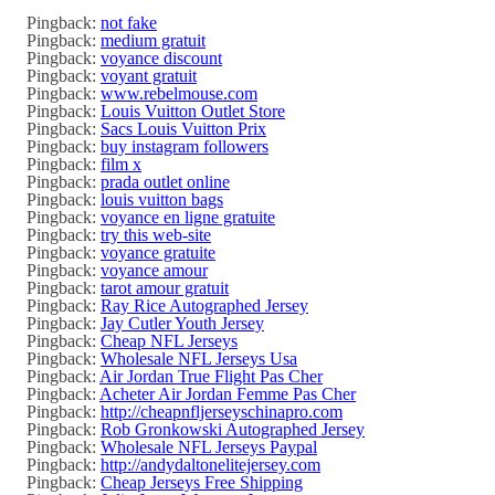
Pingback:
not fake
Pingback:
medium gratuit
Pingback:
voyance discount
Pingback:
voyant gratuit
Pingback:
www.rebelmouse.com
Pingback:
Louis Vuitton Outlet Store
Pingback:
Sacs Louis Vuitton Prix
Pingback:
buy instagram followers
Pingback:
film x
Pingback:
prada outlet online
Pingback:
louis vuitton bags
Pingback:
voyance en ligne gratuite
Pingback:
try this web-site
Pingback:
voyance gratuite
Pingback:
voyance amour
Pingback:
tarot amour gratuit
Pingback:
Ray Rice Autographed Jersey
Pingback:
Jay Cutler Youth Jersey
Pingback:
Cheap NFL Jerseys
Pingback:
Wholesale NFL Jerseys Usa
Pingback:
Air Jordan True Flight Pas Cher
Pingback:
Acheter Air Jordan Femme Pas Cher
Pingback:
http://cheapnfljerseyschinapro.com
Pingback:
Rob Gronkowski Autographed Jersey
Pingback:
Wholesale NFL Jerseys Paypal
Pingback:
http://andydaltonelitejersey.com
Pingback:
Cheap Jerseys Free Shipping