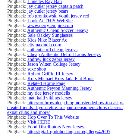
Pingback:
Lunettes Ray Ban
Pingback:
jay cutler jersey captain patch
Pingback:
jay cutler jersey bears
Pingback:
rob gronkowski youth jersey red
Pingback:
Look At THIS WebSite
Pingback:
www.perry-empire.com
Pingback:
Authentic Cheap Soccer Jerseys
Pingback:
Sale Oakley Sunglasses
Pingback:
Kids Nike Blazer Ac
Pingback:
citymaxindia.com
Pingback:
authentic nfl cheap jerseys
Pingback:
Cheap Authentic Detroit Lions Jerseys
Pingback:
andrew luck zebra jersey
Pingback:
Jason Witten College Jersey
Pingback:
sexe shop
Pingback:
Robert Griffin III Jersey
Pingback:
Kors Michael Kors Jada Flat Boots
Pingback:
Related Home Page
Pingback:
Authentic Peyton Manning Jersey
Pingback:
ray rice jersey modells
Pingback:
matt kalil vikings jersey
Pingback:
http://ronbrownleejr.blogmonster.de/how-to-easily-
create-friends-if-you-retire-to-spain-pensioners-clubs-classes-
expat-clubs-and-more/
Pingback:
Hop Over To This Website
Pingback:
Visit HERE
Pingback:
Food Distributors New Jersey
Pingback:
http://kgta1.godohosting.com/gallery/42695