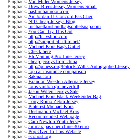
Pingback:
Von Miller Womens Jersey
Pingback:
Drew Brees Jersey Womens Small
Pingback:
hashimhannoon.com
Pingback:
Air Jordan 11 Concord Pas Cher
Pingback:
Nfl Cheap Jerseys Blog
Pingback:
michaelkorshandbagsoutletsnap.com
Pingback:
You Can Try This Out
Pingback:
http://fr-lvshop.com
Pingback:
http://support.aft-iftim.net/
Pingback:
Michael Kors Bags Outlet
Pingback:
Check here
Pingback:
Eli Manning Pro Line Jersey
Pingback:
cheap jerseys from china
Pingback:
http://pchess.org/Patrick-Willis-Autographed-Jersey
Pingback:
top car insurance comparison
Pingback:
8akaia.com
Pingback:
Brandon Weeden Alternate Jersey
Pingback:
louis vuitton gm neverfull
Pingback:
Jason Witten Jerseys Sale
Pingback:
Michael Kors Black Weekender Bag
Pingback:
Tony Romo Zebra Jersey
Pingback:
Pinterest Michael Kors
Pingback:
Destination Michael Kors
Pingback:
Recommended Web page
Pingback:
Cam Newton Youth Jersey
Pingback:
air max pas cher chine 30 euro
Pingback:
Pop Over To This Website
Pingback:
ecohost.org