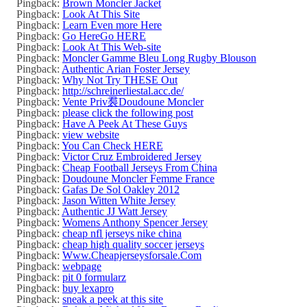
Pingback:
Brown Moncler Jacket
Pingback:
Look At This Site
Pingback:
Learn Even more Here
Pingback:
Go HereGo HERE
Pingback:
Look At This Web-site
Pingback:
Moncler Gamme Bleu Long Rugby Blouson
Pingback:
Authentic Arian Foster Jersey
Pingback:
Why Not Try THESE Out
Pingback:
http://schreinerliestal.acc.de/
Pingback:
Vente Priv裠Doudoune Moncler
Pingback:
please click the following post
Pingback:
Have A Peek At These Guys
Pingback:
view website
Pingback:
You Can Check HERE
Pingback:
Victor Cruz Embroidered Jersey
Pingback:
Cheap Football Jerseys From China
Pingback:
Doudoune Moncler Femme France
Pingback:
Gafas De Sol Oakley 2012
Pingback:
Jason Witten White Jersey
Pingback:
Authentic JJ Watt Jersey
Pingback:
Womens Anthony Spencer Jersey
Pingback:
cheap nfl jerseys nike china
Pingback:
cheap high quality soccer jerseys
Pingback:
Www.Cheapjerseysforsale.Com
Pingback:
webpage
Pingback:
pit 0 formularz
Pingback:
buy lexapro
Pingback:
sneak a peek at this site