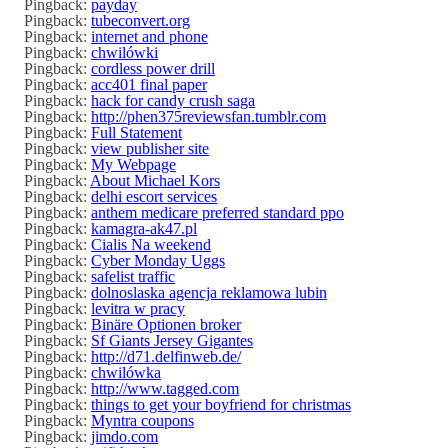
Pingback:
payday
Pingback:
tubeconvert.org
Pingback:
internet and phone
Pingback:
chwilówki
Pingback:
cordless power drill
Pingback:
acc401 final paper
Pingback:
hack for candy crush saga
Pingback:
http://phen375reviewsfan.tumblr.com
Pingback:
Full Statement
Pingback:
view publisher site
Pingback:
My Webpage
Pingback:
About Michael Kors
Pingback:
delhi escort services
Pingback:
anthem medicare preferred standard ppo
Pingback:
kamagra-ak47.pl
Pingback:
Cialis Na weekend
Pingback:
Cyber Monday Uggs
Pingback:
safelist traffic
Pingback:
dolnoslaska agencja reklamowa lubin
Pingback:
levitra w pracy
Pingback:
Binäre Optionen broker
Pingback:
Sf Giants Jersey Gigantes
Pingback:
http://d71.delfinweb.de/
Pingback:
chwilówka
Pingback:
http://www.tagged.com
Pingback:
things to get your boyfriend for christmas
Pingback:
Myntra coupons
Pingback:
jimdo.com