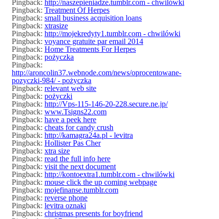
Pingback:
http://naszepieniadze.tumblr.com - chwilówki
Pingback:
Treatment Of Herpes
Pingback:
small business acquisition loans
Pingback:
xtrasize
Pingback:
http://mojekredyty1.tumblr.com - chwilówki
Pingback:
voyance gratuite par email 2014
Pingback:
Home Treatments For Herpes
Pingback:
pożyczka
Pingback:
http://aroncolin37.webnode.com/news/oprocentowane-
pozyczki-984/ - pożyczka
Pingback:
relevant web site
Pingback:
pożyczki
Pingback:
http://Vps-115-146-20-228.secure.ne.jp/
Pingback:
www.Tsigns22.com
Pingback:
have a peek here
Pingback:
cheats for candy crush
Pingback:
http://kamagra24a.pl - levitra
Pingback:
Hollister Pas Cher
Pingback:
xtra size
Pingback:
read the full info here
Pingback:
visit the next document
Pingback:
http://kontoextra1.tumblr.com - chwilówki
Pingback:
mouse click the up coming webpage
Pingback:
mojefinanse.tumblr.com
Pingback:
reverse phone
Pingback:
levitra oznaki
Pingback:
christmas presents for boyfriend