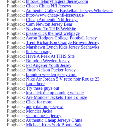
Pingback:
http://elitelarryfitzgeraldjersey.com
Pingback:
Cheap China Nfl Jerseys
Pingback:
Authentic College Basketball Jerseys Wholesale
Pingback:
http://www.cheap-nfl-jerseys.us/
Pingback:
Cheap Authentic Nhl Jerseys
Pingback:
Cam Newton Jersey Bear
Pingback:
Navigate To THIS WebSite
Pingback:
please click the next webpage
Pingback:
Aaron Rodgers College Football Jersey
Pingback:
Trent Richardson Orange Browns Jersey
Pingback:
Marshawn Lynch Kids Jersey Seahawks
Pingback:
link web page
Pingback:
Have A Peek At THIS Site
Pingback:
Brandon Weeden Jersey
Pingback:
Pat Angerer Youth Jersey
Pingback:
Jordy Nelson Packer Jersey
Pingback:
brandon weeden jersey card
Pingback:
Nike Air Jordan 5 V retro noir Rouge 23
Pingback:
Look here
Pingback:
Try these guys out
Pingback:
just click the up coming website
Pingback:
Are Moncler Jackets True To Size
Pingback:
Click for more
Pingback:
andy dalton jersey xl
Pingback:
Moncler Jacka
Pingback:
victor cruz 2t jersey
Pingback:
Authentic Cheap Jerseys China
Pingback:
Michael Kors York Bootie Sale