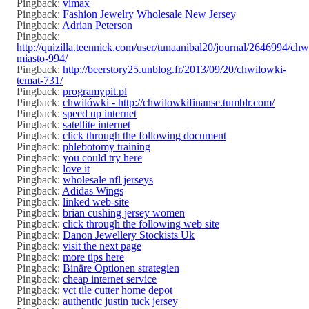
Pingback:
vimax
Pingback:
Fashion Jewelry Wholesale New Jersey
Pingback:
Adrian Peterson
Pingback:
http://quizilla.teennick.com/user/tunaanibal20/journal/2646994/ch
miasto-994/
Pingback:
http://beerstory25.unblog.fr/2013/09/20/chwilowki-
temat-731/
Pingback:
programypit.pl
Pingback:
chwilówki - http://chwilowkifinanse.tumblr.com/
Pingback:
speed up internet
Pingback:
satellite internet
Pingback:
click through the following document
Pingback:
phlebotomy training
Pingback:
you could try here
Pingback:
love it
Pingback:
wholesale nfl jerseys
Pingback:
Adidas Wings
Pingback:
linked web-site
Pingback:
brian cushing jersey women
Pingback:
click through the following web site
Pingback:
Danon Jewellery Stockists Uk
Pingback:
visit the next page
Pingback:
more tips here
Pingback:
Binäre Optionen strategien
Pingback:
cheap internet service
Pingback:
vct tile cutter home depot
Pingback:
authentic justin tuck jersey