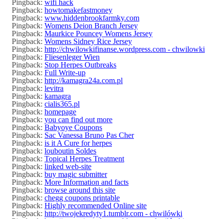
Pingback:
wifi hack
Pingback:
howtomakefastmoney
Pingback:
www.hiddenbrookfarmky.com
Pingback:
Womens Deion Branch Jersey
Pingback:
Maurkice Pouncey Womens Jersey
Pingback:
Womens Sidney Rice Jersey
Pingback:
http://chwilowkifinanse.wordpress.com - chwilowki
Pingback:
Fliesenleger Wien
Pingback:
Stop Herpes Outbreaks
Pingback:
Full Write-up
Pingback:
http://kamagra24a.com.pl
Pingback:
levitra
Pingback:
kamagra
Pingback:
cialis365.pl
Pingback:
homepage
Pingback:
you can find out more
Pingback:
Babyoye Coupons
Pingback:
Sac Vanessa Bruno Pas Cher
Pingback:
is it A Cure for herpes
Pingback:
louboutin Soldes
Pingback:
Topical Herpes Treatment
Pingback:
linked web-site
Pingback:
buy magic submitter
Pingback:
More Information and facts
Pingback:
browse around this site
Pingback:
chegg coupons printable
Pingback:
Highly recommended Online site
Pingback:
http://twojekredyty1.tumblr.com - chwilówki