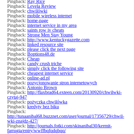
Pingback:
Ray Rice
Pingback:
Levela Review
Pingback:
chwilówki
Pingback:
mobile wireless internet
Pingback:
home-page
Pingback:
internet service in my area
Pingback:
saints row iv cheats
Pingback:
Strong Men Stay Young
Pingback:
http://www.kentuckygazette.com
Pingback:
linked resource site
Pingback:
please click the next page
Pingback:
Boptions48.de
Pingback:
Cheap
Pingback:
candy crush triche
Pingback:
simply click the following site
Pingback:
cheapest internet service
Pingback:
online-ad.pl
Pingback:
pozycjonowanie stron internetowych
Pingback:
Antonio Brown
Pingback:
http://flaxbrad64.exteen.com/20130920/chwilwki-
czytaj-947
Pingback:
pożyczka chwilówka
Pingback:
kredyty bez biku
Pingback:
http://tunaanibal68.buzznet.com/user/journal/17356729/chwil-
wki-znajdz-427/
Pingback:
http://journals.fotki.com/skinanibal30/kermit-
farrugia/entry/wwffbqfqdqbqq/