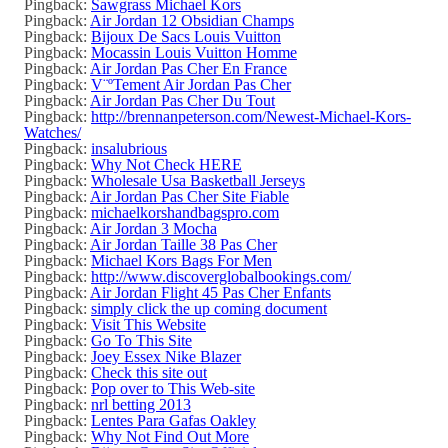
Pingback:
Sawgrass Michael Kors
Pingback:
Air Jordan 12 Obsidian Champs
Pingback:
Bijoux De Sacs Louis Vuitton
Pingback:
Mocassin Louis Vuitton Homme
Pingback:
Air Jordan Pas Cher En France
Pingback:
V¨ºTement Air Jordan Pas Cher
Pingback:
Air Jordan Pas Cher Du Tout
Pingback:
http://brennanpeterson.com/Newest-Michael-Kors-
Watches/
Pingback:
insalubrious
Pingback:
Why Not Check HERE
Pingback:
Wholesale Usa Basketball Jerseys
Pingback:
Air Jordan Pas Cher Site Fiable
Pingback:
michaelkorshandbagspro.com
Pingback:
Air Jordan 3 Mocha
Pingback:
Air Jordan Taille 38 Pas Cher
Pingback:
Michael Kors Bags For Men
Pingback:
http://www.discoverglobalbookings.com/
Pingback:
Air Jordan Flight 45 Pas Cher Enfants
Pingback:
simply click the up coming document
Pingback:
Visit This Website
Pingback:
Go To This Site
Pingback:
Joey Essex Nike Blazer
Pingback:
Check this site out
Pingback:
Pop over to This Web-site
Pingback:
nrl betting 2013
Pingback:
Lentes Para Gafas Oakley
Pingback:
Why Not Find Out More