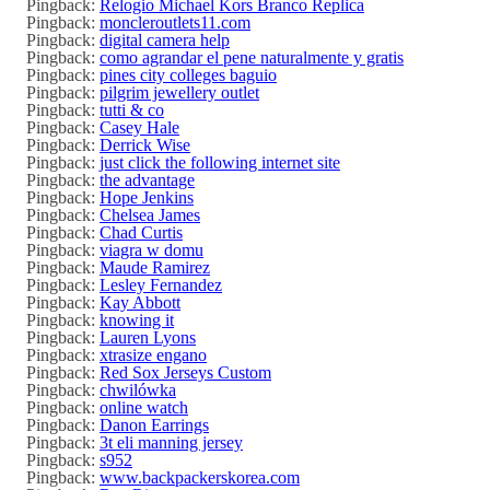
Pingback:
Relogio Michael Kors Branco Replica
Pingback:
moncleroutlets11.com
Pingback:
digital camera help
Pingback:
como agrandar el pene naturalmente y gratis
Pingback:
pines city colleges baguio
Pingback:
pilgrim jewellery outlet
Pingback:
tutti & co
Pingback:
Casey Hale
Pingback:
Derrick Wise
Pingback:
just click the following internet site
Pingback:
the advantage
Pingback:
Hope Jenkins
Pingback:
Chelsea James
Pingback:
Chad Curtis
Pingback:
viagra w domu
Pingback:
Maude Ramirez
Pingback:
Lesley Fernandez
Pingback:
Kay Abbott
Pingback:
knowing it
Pingback:
Lauren Lyons
Pingback:
xtrasize engano
Pingback:
Red Sox Jerseys Custom
Pingback:
chwilówka
Pingback:
online watch
Pingback:
Danon Earrings
Pingback:
3t eli manning jersey
Pingback:
s952
Pingback:
www.backpackerskorea.com