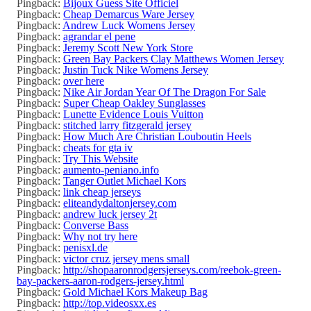
Pingback:
Bijoux Guess Site Officiel
Pingback:
Cheap Demarcus Ware Jersey
Pingback:
Andrew Luck Womens Jersey
Pingback:
agrandar el pene
Pingback:
Jeremy Scott New York Store
Pingback:
Green Bay Packers Clay Matthews Women Jersey
Pingback:
Justin Tuck Nike Womens Jersey
Pingback:
over here
Pingback:
Nike Air Jordan Year Of The Dragon For Sale
Pingback:
Super Cheap Oakley Sunglasses
Pingback:
Lunette Evidence Louis Vuitton
Pingback:
stitched larry fitzgerald jersey
Pingback:
How Much Are Christian Louboutin Heels
Pingback:
cheats for gta iv
Pingback:
Try This Website
Pingback:
aumento-peniano.info
Pingback:
Tanger Outlet Michael Kors
Pingback:
link cheap jerseys
Pingback:
eliteandydaltonjersey.com
Pingback:
andrew luck jersey 2t
Pingback:
Converse Bass
Pingback:
Why not try here
Pingback:
penisxl.de
Pingback:
victor cruz jersey mens small
Pingback:
http://shopaaronrodgersjerseys.com/reebok-green-
bay-packers-aaron-rodgers-jersey.html
Pingback:
Gold Michael Kors Makeup Bag
Pingback:
http://top.videosxx.es