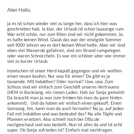
Aber Hallo,
ja es ist schon wieder viel zu lange her, dass ich hier was
geschrieben hab. Ja klar, der Urlaub ist schon laaaange rum.
War echt schön, nur zum Kiten sind wir nicht gekommen. Ja,
es hatte keinen Wind. Glaub das war der einzigste Sommer
seit 4000 Jahren wo es dort keinen Wind hatte. Aber wir sind
eben viel Wasserski gefahren, sind am Strand rumgelegen
oder waren Schnorcheln. Es war ein schöner aber wie immer
viel zu kurzer Urlaub.
Inzwischen ist unser Herd kaputt gegangen und wir wollten
einen neuen kaufen. Nur was für einen? Da gibt es ja
tausende. Mit Induktion? Oder normal? Usw. usw. Zum
Schluss sind wir einfach zum Geschäft unseres Vertrauens
(HEM in Backnang, ein riesen Laden. Hab zur Sonja gemeint:
Da braucht man ja was zum trinken bis man da ganz hinten
ankommt).
Und da haben wir einfach einen gekauft. Einen
Samsung, hm, kann man da auch fernsehn? Na ja, auf jeden
Fall mit Induktion und was bedeutet das? Na alle Töpfe und
Pfannen ersetzen. Also schnell noch bei Otto.de
nachgeschaut und was bestellt. Nun ist alles da und ist echt
super. Ob Sonja zufrieden ist? Einfach mal nachfragen.